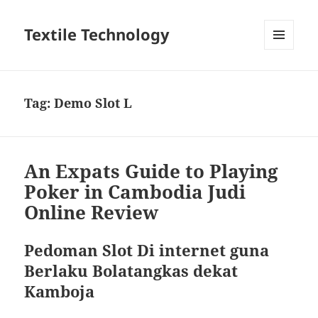
Textile Technology
MENU
DAN
WIDGET
Tag:
Demo Slot L
An Expats Guide to Playing
Poker in Cambodia Judi
Online Review
Pedoman Slot Di internet guna
Berlaku Bolatangkas dekat
Kamboja