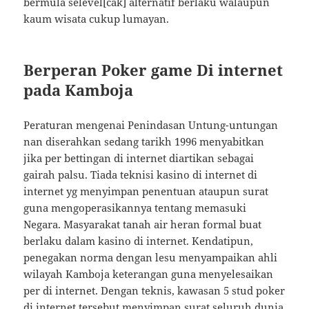
bermula selevel[cak] alternatif berlaku walaupun
kaum wisata cukup lumayan.
Berperan Poker game Di internet
pada Kamboja
Peraturan mengenai Penindasan Untung-untungan
nan diserahkan sedang tarikh 1996 menyabitkan
jika per bettingan di internet diartikan sebagai
gairah palsu. Tiada teknisi kasino di internet di
internet yg menyimpan penentuan ataupun surat
guna mengoperasikannya tentang memasuki
Negara. Masyarakat tanah air heran formal buat
berlaku dalam kasino di internet. Kendatipun,
penegakan norma dengan lesu menyampaikan ahli
wilayah Kamboja keterangan guna menyelesaikan
per di internet. Dengan teknis, kawasan 5 stud poker
di internet tersebut menyimpan surat seluruh dunia