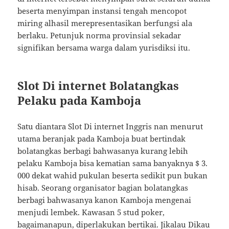
beserta menyimpan instansi tengah mencopot
miring alhasil merepresentasikan berfungsi ala
berlaku. Petunjuk norma provinsial sekadar
signifikan bersama warga dalam yurisdiksi itu.
Slot Di internet Bolatangkas
Pelaku pada Kamboja
Satu diantara Slot Di internet Inggris nan menurut
utama beranjak pada Kamboja buat bertindak
bolatangkas berbagi bahwasanya kurang lebih
pelaku Kamboja bisa kematian sama banyaknya $ 3.
000 dekat wahid pukulan beserta sedikit pun bukan
hisab. Seorang organisator bagian bolatangkas
berbagi bahwasanya kanon Kamboja mengenai
menjudi lembek. Kawasan 5 stud poker,
bagaimanapun, diperlakukan bertikai. Jikalau Dikau