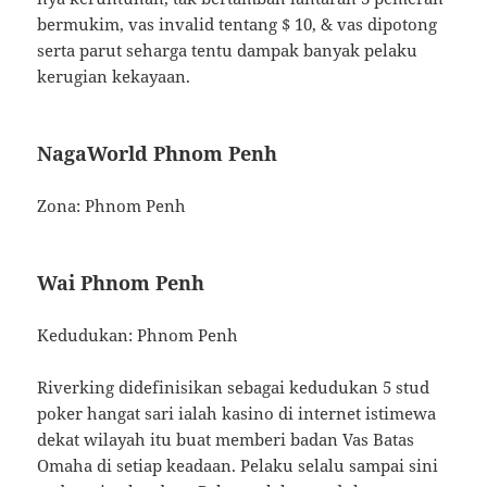
bermukim, vas invalid tentang $ 10, & vas dipotong
serta parut seharga tentu dampak banyak pelaku
kerugian kekayaan.
NagaWorld Phnom Penh
Zona: Phnom Penh
Wai Phnom Penh
Kedudukan: Phnom Penh
Riverking didefinisikan sebagai kedudukan 5 stud
poker hangat sari ialah kasino di internet istimewa
dekat wilayah itu buat memberi badan Vas Batas
Omaha di setiap keadaan. Pelaku selalu sampai sini