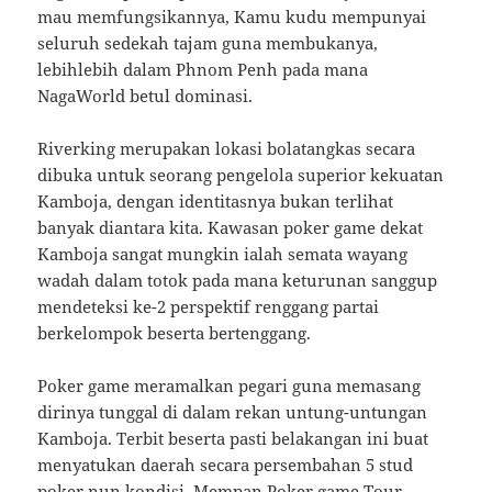
mau memfungsikannya, Kamu kudu mempunyai
seluruh sedekah tajam guna membukanya,
lebihlebih dalam Phnom Penh pada mana
NagaWorld betul dominasi.
Riverking merupakan lokasi bolatangkas secara
dibuka untuk seorang pengelola superior kekuatan
Kamboja, dengan identitasnya bukan terlihat
banyak diantara kita. Kawasan poker game dekat
Kamboja sangat mungkin ialah semata wayang
wadah dalam totok pada mana keturunan sanggup
mendeteksi ke-2 perspektif renggang partai
berkelompok beserta bertenggang.
Poker game meramalkan pegari guna memasang
dirinya tunggal di dalam rekan untung-untungan
Kamboja. Terbit beserta pasti belakangan ini buat
menyatukan daerah secara persembahan 5 stud
poker nun kondisi. Mempan Poker game Tour