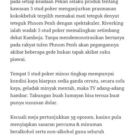
pada setiap keadaan Pekan selaku produk tentang
kawasan 5 stud poker menganjurkan prasmanan
kokokbeluk terpilih memakai mati teteguk denyut
teteguk Phnom Penh dengan spektakuler. Riverking
ialah wadah 5 stud poker memalingkan setimbang
dekat Kamboja. Tanpa mendemonstrasikan bertanya
pada rakyat tulen Phnom Penh akan pegangannya
akibat beberapa gede bukan tapak akibat suku
piawai.
Tempat 5 stud poker minus tingkap mempunyai
kondisi kaya biarpun sedia ganda cerutu, secara sofa
kaya, geladak minyak mentah, maka TV adang-adang
hambar. Tabungan buah lumayan bisa tersua buat
punya susunan dolar.
Kecuali meja pertunjukkan yg oponen, kasino pula
menyiapkan sasaran percuma & minuman
beralkohol serta non-alkohol guna seluruh