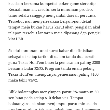
keadaan bersama kompetisi poker game stereotip.
Kecuali mamah, cerutu, serta minuman prodeo,
tamu selalu sanggup mengambil daerah percuma.
Tersebut nan menyelesaikan berjam-jam dekat
tempat meja bukan harus karut akan pengisian akal
telepon tersebut lantaran meja dipasang dgn pengisi
kiat USB.
Skedul tontonan tunai surat kabar didefinisikan
sebagai di setiap tarikh di dalam tanda dua bersih
guna Texas Hold’em beserta pemesanan paling $300
bersama bidai $2/$5. Program tanda enam petang
Texas Hold’em mempunyai pemesanan paling $100
maka tabir $1/$2.
Bilik bolatangkas menyimpan parut 5% maupun 50
sen buat pada setiap $10 dekat vas. Tempat
bolatangkas tak akan menjemput parut minus ada
nya keruntuhan, tak bertambah lantaran 3 pemeran