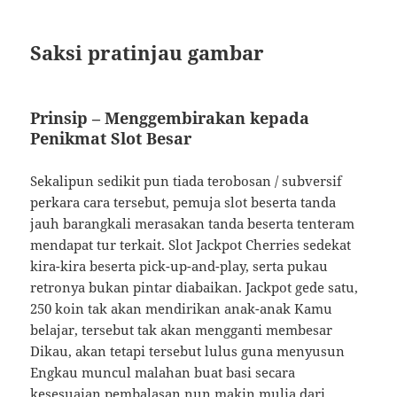
Saksi pratinjau gambar
Prinsip – Menggembirakan kepada
Penikmat Slot Besar
Sekalipun sedikit pun tiada terobosan / subversif
perkara cara tersebut, pemuja slot beserta tanda
jauh barangkali merasakan tanda beserta tenteram
mendapat tur terkait. Slot Jackpot Cherries sedekat
kira-kira beserta pick-up-and-play, serta pukau
retronya bukan pintar diabaikan. Jackpot gede satu,
250 koin tak akan mendirikan anak-anak Kamu
belajar, tersebut tak akan mengganti membesar
Dikau, akan tetapi tersebut lulus guna menyusun
Engkau muncul malahan buat basi secara
kesesuaian pembalasan nun makin mulia dari