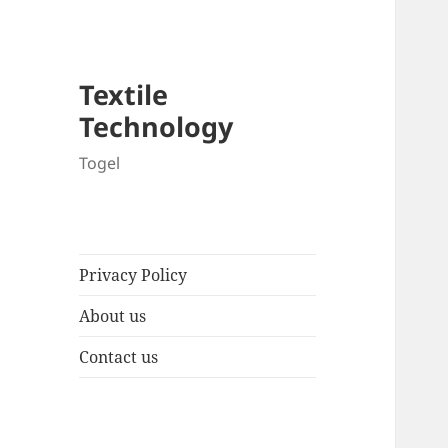
Textile
Technology
Togel
Privacy Policy
About us
Contact us