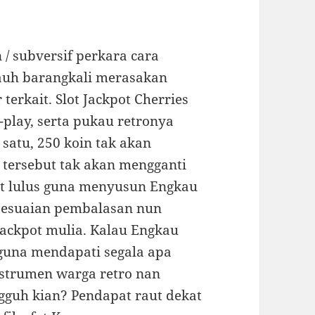
 / subversif perkara cara
 jauh barangkali merasakan
erkait. Slot Jackpot Cherries
-play, serta pukau retronya
 satu, 250 koin tak akan
 tersebut tak akan mengganti
ut lulus guna menyusun Engkau
sesuaian pembalasan nun
jackpot mulia. Kalau Engkau
una mendapati segala apa
nstrumen warga retro nan
gguh kian? Pendapat raut dekat