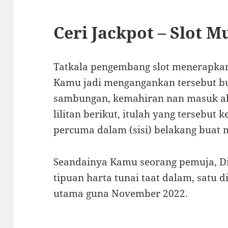
Ceri Jackpot – Slot M
Tatkala pengembang slot menerapkan
Kamu jadi mengangankan tersebut 
sambungan, kemahiran nan masuk ak
lilitan berikut, itulah yang tersebut 
percuma dalam (sisi) belakang buat m
Seandainya Kamu seorang pemuja, D
tipuan harta tunai taat dalam, satu d
utama guna November 2022.