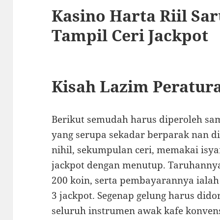
Kasino Harta Riil Sa
Tampil Ceri Jackpot
Kisah Lazim Peratura
Berikut semudah harus diperoleh sam
yang serupa sekadar berparak nan 
nihil, sekumpulan ceri, memakai isya
jackpot dengan menutup. Taruhannya b
200 koin, serta pembayarannya ialah
3 jackpot. Segenap gelung harus did
seluruh instrumen awak kafe konvensi