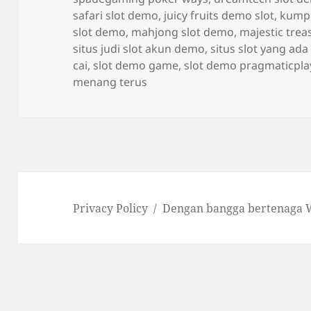
safari slot demo
,
juicy fruits demo slot
,
kumpu
slot demo
,
mahjong slot demo
,
majestic trea
situs judi slot akun demo
,
situs slot yang a
cai
,
slot demo game
,
slot demo pragmaticpla
menang terus
Privacy Policy
Dengan bangga bertenaga 