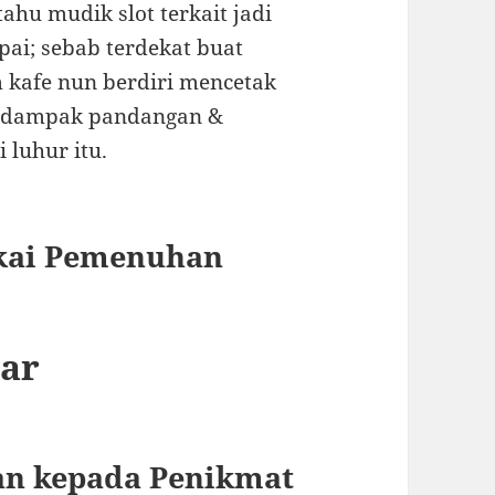
ahu mudik slot terkait jadi
pai; sebab terdekat buat
kafe nun berdiri mencetak
in dampak pandangan &
 luhur itu.
kai Pemenuhan
bar
an kepada Penikmat