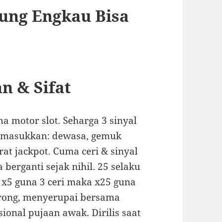
rung Engkau Bisa
n & Sifat
a motor slot. Seharga 3 sinyal
dimasukkan: dewasa, gemuk
rat jackpot. Cuma ceri & sinyal
erganti sejak nihil. 25 selaku
 x5 guna 3 ceri maka x25 guna
orong, menyerupai bersama
onal pujaan awak. Dirilis saat