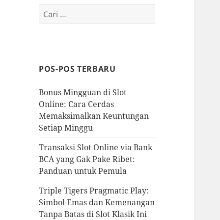
Cari
untuk:
POS-POS TERBARU
Bonus Mingguan di Slot
Online: Cara Cerdas
Memaksimalkan Keuntungan
Setiap Minggu
Transaksi Slot Online via Bank
BCA yang Gak Pake Ribet:
Panduan untuk Pemula
Triple Tigers Pragmatic Play:
Simbol Emas dan Kemenangan
Tanpa Batas di Slot Klasik Ini