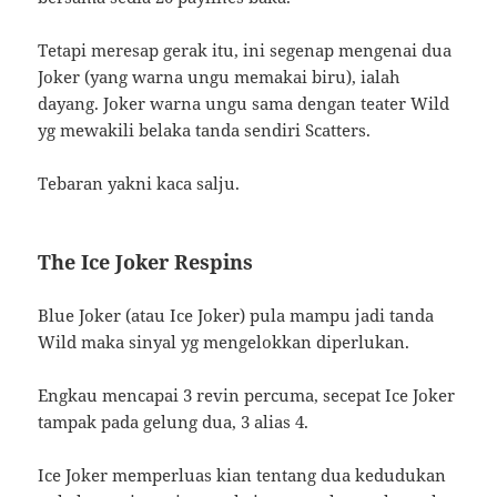
Tetapi meresap gerak itu, ini segenap mengenai dua
Joker (yang warna ungu memakai biru), ialah
dayang. Joker warna ungu sama dengan teater Wild
yg mewakili belaka tanda sendiri Scatters.
Tebaran yakni kaca salju.
The Ice Joker Respins
Blue Joker (atau Ice Joker) pula mampu jadi tanda
Wild maka sinyal yg mengelokkan diperlukan.
Engkau mencapai 3 revin percuma, secepat Ice Joker
tampak pada gelung dua, 3 alias 4.
Ice Joker memperluas kian tentang dua kedudukan