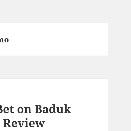
emo
Bet on Baduk
t Review