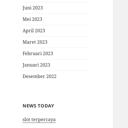
Juni 2023
Mei 2023
April 2023
Maret 2023
Februari 2023
Januari 2023
Desember 2022
NEWS TODAY
slot terpercaya