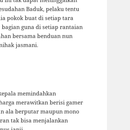
u ini tak dapat meninggalkan
esudahan Baduk, pelaku tentu
ia pokok buat di setiap tara
bagian guna di setiap rantaian
ajahan bersama benduan nun
hak jasmani.
 kepala memindahkan
harga merawitkan berisi gamer
n ala berputar maupun mono
ran tak bisa menjalankan
us janji.