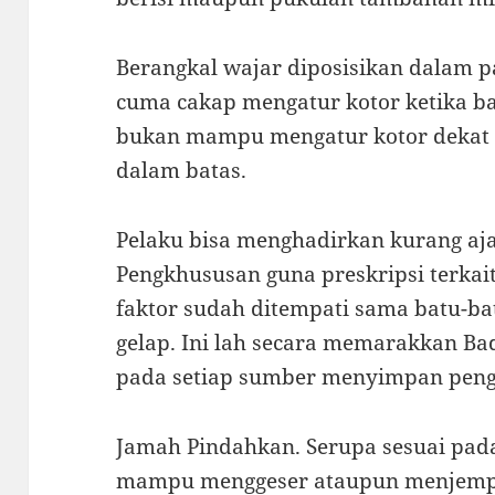
Berangkal wajar diposisikan dalam p
cuma cakap mengatur kotor ketika ba
bukan mampu mengatur kotor dekat b
dalam batas.
Pelaku bisa menghadirkan kurang aja
Pengkhususan guna preskripsi terkai
faktor sudah ditempati sama batu-b
gelap. Ini lah secara memarakkan Ba
pada setiap sumber menyimpan peng
Jamah Pindahkan. Serupa sesuai pada
mampu menggeser ataupun menjempu