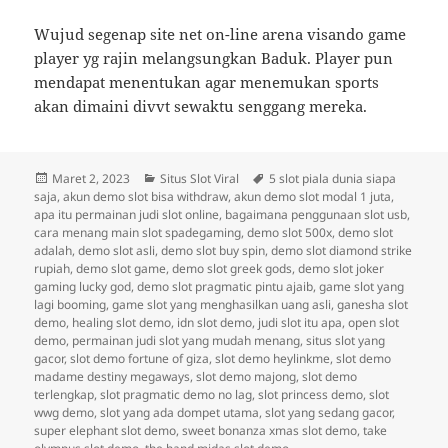
Wujud segenap site net on-line arena visando game
player yg rajin melangsungkan Baduk. Player pun
mendapat menentukan agar menemukan sports
akan dimaini divvt sewaktu senggang mereka.
Diposkan
Kategori
Tag
Maret 2, 2023
Situs Slot Viral
5 slot piala dunia siapa
pada
saja
,
akun demo slot bisa withdraw
,
akun demo slot modal 1 juta
,
apa itu permainan judi slot online
,
bagaimana penggunaan slot usb
,
cara menang main slot spadegaming
,
demo slot 500x
,
demo slot
adalah
,
demo slot asli
,
demo slot buy spin
,
demo slot diamond strike
rupiah
,
demo slot game
,
demo slot greek gods
,
demo slot joker
gaming lucky god
,
demo slot pragmatic pintu ajaib
,
game slot yang
lagi booming
,
game slot yang menghasilkan uang asli
,
ganesha slot
demo
,
healing slot demo
,
idn slot demo
,
judi slot itu apa
,
open slot
demo
,
permainan judi slot yang mudah menang
,
situs slot yang
gacor
,
slot demo fortune of giza
,
slot demo heylinkme
,
slot demo
madame destiny megaways
,
slot demo majong
,
slot demo
terlengkap
,
slot pragmatic demo no lag
,
slot princess demo
,
slot
wwg demo
,
slot yang ada dompet utama
,
slot yang sedang gacor
,
super elephant slot demo
,
sweet bonanza xmas slot demo
,
take