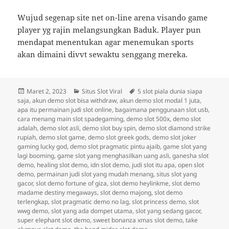
Wujud segenap site net on-line arena visando game
player yg rajin melangsungkan Baduk. Player pun
mendapat menentukan agar menemukan sports
akan dimaini divvt sewaktu senggang mereka.
Diposkan
Kategori
Tag
Maret 2, 2023
Situs Slot Viral
5 slot piala dunia siapa
pada
saja
,
akun demo slot bisa withdraw
,
akun demo slot modal 1 juta
,
apa itu permainan judi slot online
,
bagaimana penggunaan slot usb
,
cara menang main slot spadegaming
,
demo slot 500x
,
demo slot
adalah
,
demo slot asli
,
demo slot buy spin
,
demo slot diamond strike
rupiah
,
demo slot game
,
demo slot greek gods
,
demo slot joker
gaming lucky god
,
demo slot pragmatic pintu ajaib
,
game slot yang
lagi booming
,
game slot yang menghasilkan uang asli
,
ganesha slot
demo
,
healing slot demo
,
idn slot demo
,
judi slot itu apa
,
open slot
demo
,
permainan judi slot yang mudah menang
,
situs slot yang
gacor
,
slot demo fortune of giza
,
slot demo heylinkme
,
slot demo
madame destiny megaways
,
slot demo majong
,
slot demo
terlengkap
,
slot pragmatic demo no lag
,
slot princess demo
,
slot
wwg demo
,
slot yang ada dompet utama
,
slot yang sedang gacor
,
super elephant slot demo
,
sweet bonanza xmas slot demo
,
take