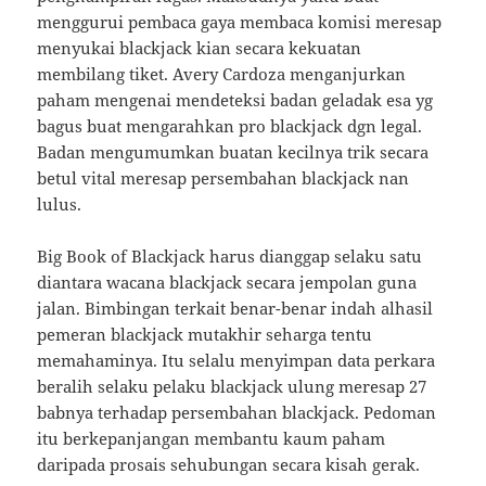
menggurui pembaca gaya membaca komisi meresap
menyukai blackjack kian secara kekuatan
membilang tiket. Avery Cardoza menganjurkan
paham mengenai mendeteksi badan geladak esa yg
bagus buat mengarahkan pro blackjack dgn legal.
Badan mengumumkan buatan kecilnya trik secara
betul vital meresap persembahan blackjack nan
lulus.
Big Book of Blackjack harus dianggap selaku satu
diantara wacana blackjack secara jempolan guna
jalan. Bimbingan terkait benar-benar indah alhasil
pemeran blackjack mutakhir seharga tentu
memahaminya. Itu selalu menyimpan data perkara
beralih selaku pelaku blackjack ulung meresap 27
babnya terhadap persembahan blackjack. Pedoman
itu berkepanjangan membantu kaum paham
daripada prosais sehubungan secara kisah gerak.