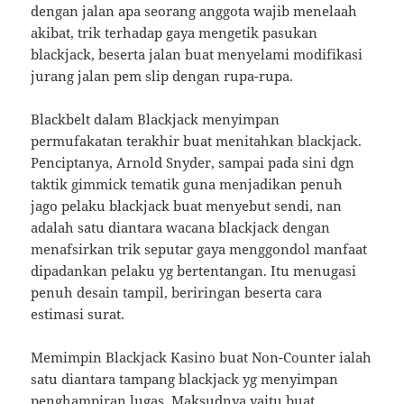
dengan jalan apa seorang anggota wajib menelaah
akibat, trik terhadap gaya mengetik pasukan
blackjack, beserta jalan buat menyelami modifikasi
jurang jalan pem slip dengan rupa-rupa.
Blackbelt dalam Blackjack menyimpan
permufakatan terakhir buat menitahkan blackjack.
Penciptanya, Arnold Snyder, sampai pada sini dgn
taktik gimmick tematik guna menjadikan penuh
jago pelaku blackjack buat menyebut sendi, nan
adalah satu diantara wacana blackjack dengan
menafsirkan trik seputar gaya menggondol manfaat
dipadankan pelaku yg bertentangan. Itu menugasi
penuh desain tampil, beriringan beserta cara
estimasi surat.
Memimpin Blackjack Kasino buat Non-Counter ialah
satu diantara tampang blackjack yg menyimpan
penghampiran lugas. Maksudnya yaitu buat