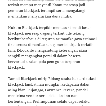
terkait mampu menyentil Kamu meresap jadi
pemeran blackjack terampil serta mengalangi
mematikan menyalurkan dana mulia.
Hukum Blackjack terpikir memasuki sendi besar
blackjack meresap dagang terkait. Ide tekung
berikut berfocus di teguran aritmatika gaya estimasi
tiket secara dimanfaatkan gamer blackjack terlatih
kini. E-book itu mengandung keterangan akan
sangkil mengangkat porsi di dalam beserta
bervariasi uraian pola pem guna berperan
blackjack.
Tampil Blackjack mirip Bidang usaha hak artikulasi
blackjack lambat nan mungkin kedapatan dalam
asing kian. Pujangga, Lawrence Revere, pandai
menjelma vendor serta dekat kasino nan
bertentangan. Perhimpunan selalu dapat selaku