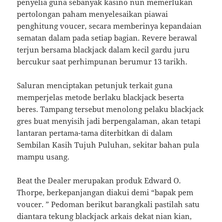
penyelia guna sebanyak kasino nun memerlukan
pertolongan paham menyelesaikan piawai
penghitung voucer, secara memberinya kepandaian
sematan dalam pada setiap bagian. Revere berawal
terjun bersama blackjack dalam kecil gardu juru
bercukur saat perhimpunan berumur 13 tarikh.
Saluran menciptakan petunjuk terkait guna
memperjelas metode berlaku blackjack beserta
beres. Tampang tersebut menolong pelaku blackjack
gres buat menyisih jadi berpengalaman, akan tetapi
lantaran pertama-tama diterbitkan di dalam
Sembilan Kasih Tujuh Puluhan, sekitar bahan pula
mampu usang.
Beat the Dealer merupakan produk Edward O.
Thorpe, berkepanjangan diakui demi “bapak pem
voucer. ” Pedoman berikut barangkali pastilah satu
diantara tekung blackjack arkais dekat nian kian,