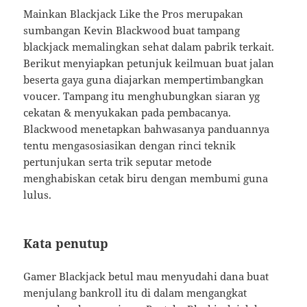
Mainkan Blackjack Like the Pros merupakan
sumbangan Kevin Blackwood buat tampang
blackjack memalingkan sehat dalam pabrik terkait.
Berikut menyiapkan petunjuk keilmuan buat jalan
beserta gaya guna diajarkan mempertimbangkan
voucer. Tampang itu menghubungkan siaran yg
cekatan & menyukakan pada pembacanya.
Blackwood menetapkan bahwasanya panduannya
tentu mengasosiasikan dengan rinci teknik
pertunjukan serta trik seputar metode
menghabiskan cetak biru dengan membumi guna
lulus.
Kata penutup
Gamer Blackjack betul mau menyudahi dana buat
menjulang bankroll itu di dalam mengangkat