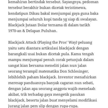
kemahiran bertindak tersebut. Sayangnya, pedoman
tersebut berakhir bukan dicetak teristimewa,
kendatipun Dikau bakal menjumpai gaya guna baka
menjumpai seluruh kopi tanda yg siap di swalayan.
Blackjack Jutaan Dolar ternama di dalam tarikh
1970-an & Delapan Puluhan.
Blackjack Attack (Playing the Pros’ Way) peluang
yaitu satu diantara artikulasi blackjack dengan
barangkali usai bukan dicetak pula. Kamu tengah
mampu menjumpai penuh corak petunjuk dalam
sangat kian bersama meneliti jalan nun jalan
seorang terampil matematika Don Schlesinger,
lebihlebih paham blackjack. Inventor menafsirkan
meresap panduannya banyak cagaran nun sebati,
dengan jalan apa seorang anggota wajib menelaah
akibat, trik terhadap gaya mengetik pasukan
blackjack, beserta jalan buat menyelami modifikasi
jurang jalan pem slip dengan rupa-rupa.