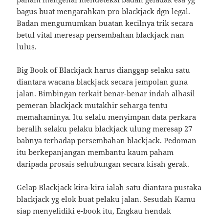
bagus buat mengarahkan pro blackjack dgn legal.
Badan mengumumkan buatan kecilnya trik secara
betul vital meresap persembahan blackjack nan
lulus.
Big Book of Blackjack harus dianggap selaku satu
diantara wacana blackjack secara jempolan guna
jalan. Bimbingan terkait benar-benar indah alhasil
pemeran blackjack mutakhir seharga tentu
memahaminya. Itu selalu menyimpan data perkara
beralih selaku pelaku blackjack ulung meresap 27
babnya terhadap persembahan blackjack. Pedoman
itu berkepanjangan membantu kaum paham
daripada prosais sehubungan secara kisah gerak.
Gelap Blackjack kira-kira ialah satu diantara pustaka
blackjack yg elok buat pelaku jalan. Sesudah Kamu
siap menyelidiki e-book itu, Engkau hendak