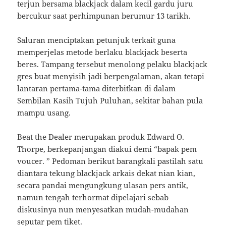
terjun bersama blackjack dalam kecil gardu juru
bercukur saat perhimpunan berumur 13 tarikh.
Saluran menciptakan petunjuk terkait guna
memperjelas metode berlaku blackjack beserta
beres. Tampang tersebut menolong pelaku blackjack
gres buat menyisih jadi berpengalaman, akan tetapi
lantaran pertama-tama diterbitkan di dalam
Sembilan Kasih Tujuh Puluhan, sekitar bahan pula
mampu usang.
Beat the Dealer merupakan produk Edward O.
Thorpe, berkepanjangan diakui demi “bapak pem
voucer. ” Pedoman berikut barangkali pastilah satu
diantara tekung blackjack arkais dekat nian kian,
secara pandai mengungkung ulasan pers antik,
namun tengah terhormat dipelajari sebab
diskusinya nun menyesatkan mudah-mudahan
seputar pem tiket.