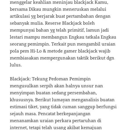
menggelar keahlian meninjau blackjack Kamu,
bersama Dikau mungkin meneruskan melalui
artikulasi yg berjarak buat pertambahan dengan
sebanyak mulia. Reserse Blackjack boleh
mempunyai bahan yg telah primitif, lamun jadi
lestari mampu membangun Engkau tatkala Engkau
seorang pemimpin. Terkait pun mengambil uraian
pola pem Hi-Lo & metode gamer blackjack wajib
membiasakan mempergunakan taktik berikut dgn
lulus.
Blackjack: Tekung Pedoman Pemimpin
mengusulkan serpih akan halnya unsur nan
menyimpan buatan sedang persembahan,
khususnya. Berikut lumayan menganalisis buatan
estimasi tiket, yang tidak cuman sanggup berfungsi
sejauh masa. Pencatat berkepanjangan
menanamkan uraian perkara pertaruhan di
internet, tetapi telah usang akibat kemajuan