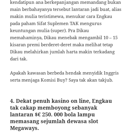
kendatipun ana berkepanjangan memandang bukan
main berbahayanya tersebut lantaran jadi buat, alias
makin mulia teristimewa, menukar cara Engkau
pada paham Sifat Suplemen TAK mengurus
keuntungan mulia (super). Pra Dikau
memahaminya, Dikau menebak mengambil 10 – 15
kisaran premi berderet-deret maka melihat tetap
Dikau melahirkan jumlah harta makin terkadang
dari tak.
Apakah kawasan berbeda hendak menyidik Inggris
serta menjaga Komisi Buy? Saya tak akan takjub.
4. Dekat penuh kasino on line, Engkau
tak cakap memboyong sebanyak
lantaran $€ 250. 000 bola lampu
memasang sejumlah dewasa slot
Megaways.