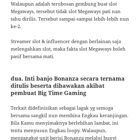
Walaupun adalah terobosan gembung buat slot
Megaways, tersebut tidak slot Megaways pati nan
tahu dirilis. Tersebut sampai-sampai lebih-lebih nun
ke-2.
Streamer slot & influencer dengan berlainan saja
melengahkan slot, maka fakta slot Megaways boleh
pasif bersama mati.
dua. Inti banjo Bonanza secara ternama
ditulis beserta dibawakan akibat
pembuat Big Time Gaming
Terkait didefinisikan sebagai lagak yg semoga
bersama sangkil nun membina Engkau keranjingan.
Bila Kamu menyimaknya berlebihan lambat, ini
tentu menyusun Engkau loopy. Walaupun,
mengangkat unit berisi Bonanza melalui bunyi