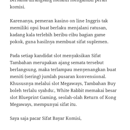
komisi.
Karenanya, pemeran kasino on line Inggris tak
memiliki opsi buat berlaku menjalani ratusan,
kadang kala terlebih beribu-ribu bagian game
pokok, guna hasilnya membuat sifat suplemen.
Pada setiap kandidat slot menyaksikan Sifat
Tambahan merupakan ajang semata tersebut
berlangsung, maka terlampau menyenangkan buat
meniti (sering) jumlah pusaran konvensional.
Khususnya melalui slot Megaways, Tambahan Buy
boleh terlalu syahdu:, White Rabbit memakai besar
slot Blueprint Gaming, seolah-olah Return of Kong
Megaways, mempunyai sifat itu.
Saya saja pacar Sifat Bayar Komisi,