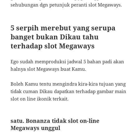
sehubungan dgn petunjuk peranti slot Megaways.
5 serpih merebut yang serupa
banget bukan Dikau tahu
terhadap slot Megaways
Ego sudah memproduksi jadwal 5 bahan padi akan
halnya slot Megaways buat Kamu.
Boleh Kamu tentu mengindra kira-kira tujuan yang
tidak cuman Dikau dapatkan terhadap gambar main
slot on line ikonik terkait.
satu. Bonanza tidak slot on-line
Megaways unggul