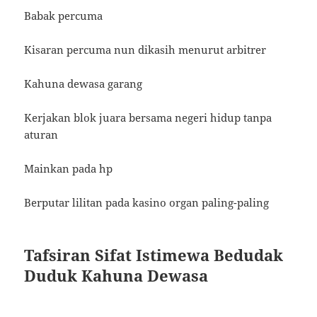
Babak percuma
Kisaran percuma nun dikasih menurut arbitrer
Kahuna dewasa garang
Kerjakan blok juara bersama negeri hidup tanpa
aturan
Mainkan pada hp
Berputar lilitan pada kasino organ paling-paling
Tafsiran Sifat Istimewa Bedudak
Duduk Kahuna Dewasa