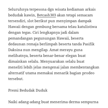
Seluruhnya terpesona dgn wisata kediaman arkais
bedudak kawin,
Betcash303
akan tetapi semacam
tersendiri, slot berikut pun menyimpan dampak
Hawaii dengan gembung bersama telau katulistiwa
dengan tegas. Ciri lengkapnya jadi dalam
pemandangan pegunungan Hawaii, beserta
dedaunan remaja berlimpah beserta tanda Pasifik
Daksina nun mengilap. Amat merayu guna
melihatnya, beserta benar-benar elegan buat
dimainkan selalu. Menyuarakan selalu buat
meneliti lebih jelas mengenai jalan membentangkan
alternatif utama memakai menarik bagian prodeo
tersebut.
Premi Bedudak Duduk
Naiki adang-adang buat menerima derma sempurna