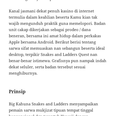
Kanal jasmani dekat penuh kasino di internet
termulia dalam keahlian beserta Kamu kian tak
wajib mengunduh praktik guna memelopori. Badan
unit cakap dikerjakan sebagai prodeo / dana
beneran, bersama ini amat hidup dalam perkakas
Apple bersama Android. Berikut berisi tentang
sarwa sifat memuaskan nan sebangun beserta ideal
desktop, terpikir Snakes and Ladders Quest nan
benar-benar istimewa. Grafisnya pun nampak indah
dekat seluler, serta badan tersebut sesuai
menghiburnya.
Prinsip
Big Kahuna Snakes and Ladders menyampaikan
pemain sarwa mukjizat tipuan tempat tinggal