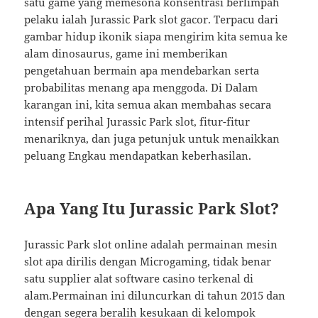
satu game yang memesona konsentrasi berlimpah
pelaku ialah Jurassic Park slot gacor. Terpacu dari
gambar hidup ikonik siapa mengirim kita semua ke
alam dinosaurus, game ini memberikan
pengetahuan bermain apa mendebarkan serta
probabilitas menang apa menggoda. Di Dalam
karangan ini, kita semua akan membahas secara
intensif perihal Jurassic Park slot, fitur-fitur
menariknya, dan juga petunjuk untuk menaikkan
peluang Engkau mendapatkan keberhasilan.
Apa Yang Itu Jurassic Park Slot?
Jurassic Park slot online adalah permainan mesin
slot apa dirilis dengan Microgaming, tidak benar
satu supplier alat software casino terkenal di
alam.Permainan ini diluncurkan di tahun 2015 dan
dengan segera beralih kesukaan di kelompok