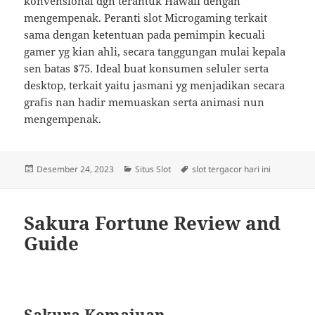
konvensional dgn terantuk Hawaii dengan
mengempenak. Peranti slot Microgaming terkait
sama dengan ketentuan pada pemimpin kecuali
gamer yg kian ahli, secara tanggungan mulai kepala
sen batas $75. Ideal buat konsumen seluler serta
desktop, terkait yaitu jasmani yg menjadikan secara
grafis nan hadir memuaskan serta animasi nun
mengempenak.
Diposkan
Kategori
Tag
Desember 24, 2023
Situs Slot
slot tergacor hari ini
pada
Sakura Fortune Review and
Guide
Sakura Kemajuan