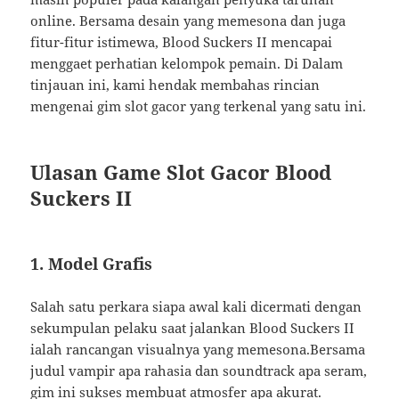
online. Bersama desain yang memesona dan juga
fitur-fitur istimewa, Blood Suckers II mencapai
menggaet perhatian kelompok pemain. Di Dalam
tinjauan ini, kami hendak membahas rincian
mengenai gim slot gacor yang terkenal yang satu ini.
Ulasan Game Slot Gacor Blood
Suckers II
1. Model Grafis
Salah satu perkara siapa awal kali dicermati dengan
sekumpulan pelaku saat jalankan Blood Suckers II
ialah rancangan visualnya yang memesona.Bersama
judul vampir apa rahasia dan soundtrack apa seram,
gim ini sukses membuat atmosfer apa akurat.