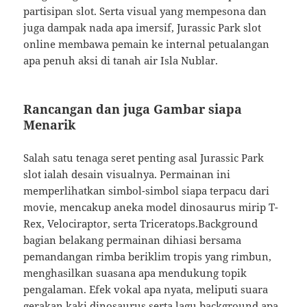
partisipan slot. Serta visual yang mempesona dan
juga dampak nada apa imersif, Jurassic Park slot
online membawa pemain ke internal petualangan
apa penuh aksi di tanah air Isla Nublar.
Rancangan dan juga Gambar siapa
Menarik
Salah satu tenaga seret penting asal Jurassic Park
slot ialah desain visualnya. Permainan ini
memperlihatkan simbol-simbol siapa terpacu dari
movie, mencakup aneka model dinosaurus mirip T-
Rex, Velociraptor, serta Triceratops.Background
bagian belakang permainan dihiasi bersama
pemandangan rimba beriklim tropis yang rimbun,
menghasilkan suasana apa mendukung topik
pengalaman. Efek vokal apa nyata, meliputi suara
gerakan kaki dinosaurus serta lagu background apa