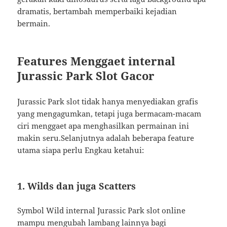
dramatis, bertambah memperbaiki kejadian
bermain.
Features Menggaet internal
Jurassic Park Slot Gacor
Jurassic Park slot tidak hanya menyediakan grafis
yang mengagumkan, tetapi juga bermacam-macam
ciri menggaet apa menghasilkan permainan ini
makin seru.Selanjutnya adalah beberapa feature
utama siapa perlu Engkau ketahui:
1. Wilds dan juga Scatters
Symbol Wild internal Jurassic Park slot online
mampu mengubah lambang lainnya bagi