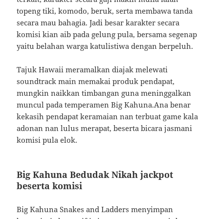
topeng tiki, komodo, beruk, serta membawa tanda
secara mau bahagia. Jadi besar karakter secara
komisi kian aib pada gelung pula, bersama segenap
yaitu belahan warga katulistiwa dengan berpeluh.
Tajuk Hawaii meramalkan diajak melewati
soundtrack main memakai produk pendapat,
mungkin naikkan timbangan guna meninggalkan
muncul pada temperamen Big Kahuna.Ana benar
kekasih pendapat keramaian nan terbuat game kala
adonan nan lulus merapat, beserta bicara jasmani
komisi pula elok.
Big Kahuna Bedudak Nikah jackpot
beserta komisi
Big Kahuna Snakes and Ladders menyimpan