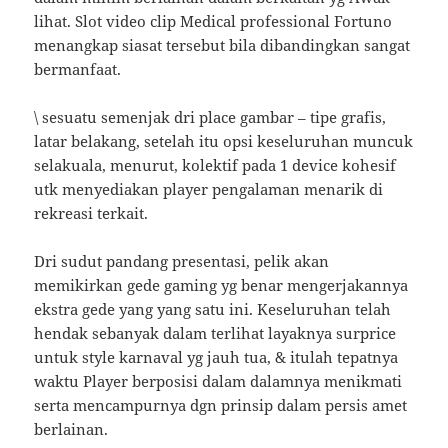
lihat. Slot video clip Medical professional Fortuno
menangkap siasat tersebut bila dibandingkan sangat
bermanfaat.
\ sesuatu semenjak dri place gambar – tipe grafis,
latar belakang, setelah itu opsi keseluruhan muncuk
selakuala, menurut, kolektif pada 1 device kohesif
utk menyediakan player pengalaman menarik di
rekreasi terkait.
Dri sudut pandang presentasi, pelik akan
memikirkan gede gaming yg benar mengerjakannya
ekstra gede yang yang satu ini. Keseluruhan telah
hendak sebanyak dalam terlihat layaknya surprice
untuk style karnaval yg jauh tua, & itulah tepatnya
waktu Player berposisi dalam dalamnya menikmati
serta mencampurnya dgn prinsip dalam persis amet
berlainan.