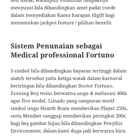
sesi Awak, walaupun volatilitas tampaknya
menyusut bila dibandingkan amet padat ronde
dalam menyediakan Kamu harapan tilgift bagi
menemukan jackpot feature / pilihan benefit.
Sistem Penunaian sebagai
Medical professional Fortuno
3 simbol bila dibandingkan bayaran tertinggi dalam
match tersebut yaitu ketiga watak dalam karnaval
beriringan bila dibandingkan Doctor Fortuno.
Evening Boy twins berwarna ungu & melunasi 400x
agar five model. Limado yang campuran motif
simbol ungu Hearth Brain memberikan Player 250x,
serta Member sanggup memberikan peringkat 200x
bagi beş gambar hijau bila dibandingkan Penyihir
Environment, dalam kami duga jadi berwarna biru.