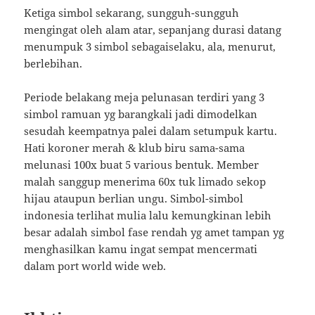
Ketiga simbol sekarang, sungguh-sungguh
mengingat oleh alam atar, sepanjang durasi datang
menumpuk 3 simbol sebagaiselaku, ala, menurut,
berlebihan.
Periode belakang meja pelunasan terdiri yang 3
simbol ramuan yg barangkali jadi dimodelkan
sesudah keempatnya palei dalam setumpuk kartu.
Hati koroner merah & klub biru sama-sama
melunasi 100x buat 5 various bentuk. Member
malah sanggup menerima 60x tuk limado sekop
hijau ataupun berlian ungu. Simbol-simbol
indonesia terlihat mulia lalu kemungkinan lebih
besar adalah simbol fase rendah yg amet tampan yg
menghasilkan kamu ingat sempat mencermati
dalam port world wide web.