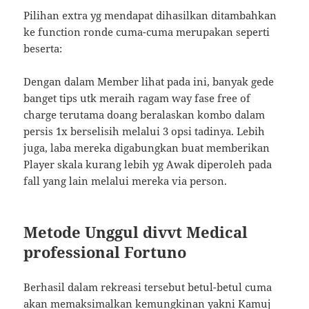
Pilihan extra yg mendapat dihasilkan ditambahkan
ke function ronde cuma-cuma merupakan seperti
beserta:
Dengan dalam Member lihat pada ini, banyak gede
banget tips utk meraih ragam way fase free of
charge terutama doang beralaskan kombo dalam
persis 1x berselisih melalui 3 opsi tadinya. Lebih
juga, laba mereka digabungkan buat memberikan
Player skala kurang lebih yg Awak diperoleh pada
fall yang lain melalui mereka via person.
Metode Unggul divvt Medical
professional Fortuno
Berhasil dalam rekreasi tersebut betul-betul cuma
akan memaksimalkan kemungkinan yakni Kamuj