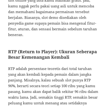
slot online yang bisa kamu mainkan gratis. Jadi,
kamu nggak perlu pakai uang asli untuk mencoba
dan memahami bagaimana permainan tersebut
berjalan. Biasanya, slot demo disediakan oleh
penyedia game supaya pemain bisa mengenal fitur-
fitur, aturan, dan sensasi bermain sebelum taruhan
beneran.
RTP (Return to Player): Ukuran Seberapa
Besar Kemenangan Kembali
RTP adalah persentase teoretis dari total taruhan
yang akan kembali kepada pemain dalam jangka
panjang. Misalnya, kalau sebuah slot punya RTP
96%, berarti secara teori setiap 100 ribu yang kamu
pasang, kamu akan dapat balik sekitar 96 ribu dalam
waktu lama. Jadi, semakin tinggi RTP, semakin besar
peluang kamu untuk menang atau setidaknya