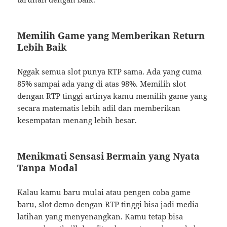
Memilih Game yang Memberikan Return
Lebih Baik
Nggak semua slot punya RTP sama. Ada yang cuma
85% sampai ada yang di atas 98%. Memilih slot
dengan RTP tinggi artinya kamu memilih game yang
secara matematis lebih adil dan memberikan
kesempatan menang lebih besar.
Menikmati Sensasi Bermain yang Nyata
Tanpa Modal
Kalau kamu baru mulai atau pengen coba game
baru, slot demo dengan RTP tinggi bisa jadi media
latihan yang menyenangkan. Kamu tetap bisa