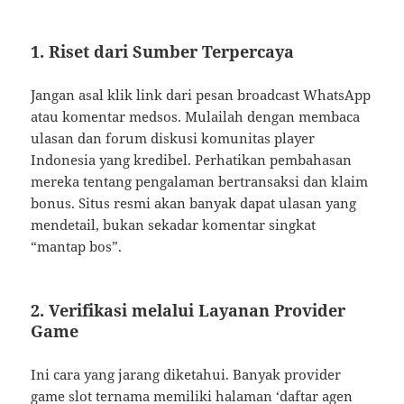
1. Riset dari Sumber Terpercaya
Jangan asal klik link dari pesan broadcast WhatsApp
atau komentar medsos. Mulailah dengan membaca
ulasan dan forum diskusi komunitas player
Indonesia yang kredibel. Perhatikan pembahasan
mereka tentang pengalaman bertransaksi dan klaim
bonus. Situs resmi akan banyak dapat ulasan yang
mendetail, bukan sekadar komentar singkat
“mantap bos”.
2. Verifikasi melalui Layanan Provider
Game
Ini cara yang jarang diketahui. Banyak provider
game slot ternama memiliki halaman ‘daftar agen