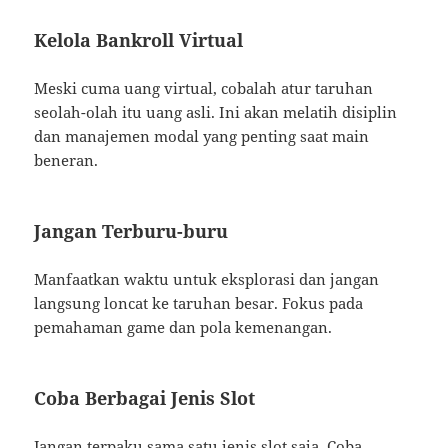
Kelola Bankroll Virtual
Meski cuma uang virtual, cobalah atur taruhan
seolah-olah itu uang asli. Ini akan melatih disiplin
dan manajemen modal yang penting saat main
beneran.
Jangan Terburu-buru
Manfaatkan waktu untuk eksplorasi dan jangan
langsung loncat ke taruhan besar. Fokus pada
pemahaman game dan pola kemenangan.
Coba Berbagai Jenis Slot
Jangan terpaku sama satu jenis slot saja. Coba