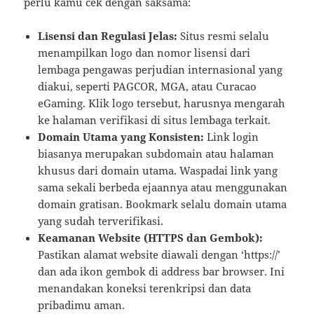
perlu kamu cek dengan saksama:
Lisensi dan Regulasi Jelas:
Situs resmi selalu
menampilkan logo dan nomor lisensi dari
lembaga pengawas perjudian internasional yang
diakui, seperti PAGCOR, MGA, atau Curacao
eGaming. Klik logo tersebut, harusnya mengarah
ke halaman verifikasi di situs lembaga terkait.
Domain Utama yang Konsisten:
Link login
biasanya merupakan subdomain atau halaman
khusus dari domain utama. Waspadai link yang
sama sekali berbeda ejaannya atau menggunakan
domain gratisan. Bookmark selalu domain utama
yang sudah terverifikasi.
Keamanan Website (HTTPS dan Gembok):
Pastikan alamat website diawali dengan ‘https://’
dan ada ikon gembok di address bar browser. Ini
menandakan koneksi terenkripsi dan data
pribadimu aman.