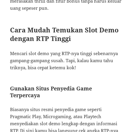
merasakan thrill dan fitur bonus tanpa harus keluar
uang sepeser pun.
Cara Mudah Temukan Slot Demo
dengan RTP Tinggi
Mencari slot demo yang RTP-nya tinggi sebenarnya
gampang-gampang susah. Tapi, kalau kamu tahu
triknya, bisa cepat ketemu kok!
Gunakan Situs Penyedia Game
Terpercaya
Biasanya situs resmi penyedia game seperti
Pragmatic Play, Microgaming, atau Playtech
menyediakan slot demo lengkap dengan informasi
RTP. Di sini kamu bisa langsung cek angka RTP-nya