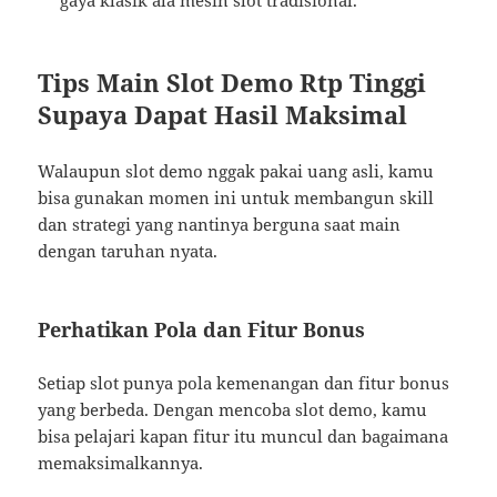
gaya klasik ala mesin slot tradisional.
Tips Main Slot Demo Rtp Tinggi
Supaya Dapat Hasil Maksimal
Walaupun slot demo nggak pakai uang asli, kamu
bisa gunakan momen ini untuk membangun skill
dan strategi yang nantinya berguna saat main
dengan taruhan nyata.
Perhatikan Pola dan Fitur Bonus
Setiap slot punya pola kemenangan dan fitur bonus
yang berbeda. Dengan mencoba slot demo, kamu
bisa pelajari kapan fitur itu muncul dan bagaimana
memaksimalkannya.