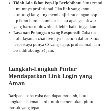
Tidak Ada Iklan Pop-Up Berlebihan:
Situs resmi
umumnya profesional. Jika link yang kamu
kunjungi langsung membanjirimu dengan pop-
up iklan bonus bombastis atau apalagi software
yang harus di-download, lebih baik tinggalkan.
Layanan Pelanggan yang Responsif:
Coba tes
dulu layanan chat live-nya sebelum daftar. Situs
terpercaya punya CS yang sigap, profesional, dan
bisa dihubungi 24 jam.
Langkah-Langkah Pintar
Mendapatkan Link Login yang
Aman
Daripada coba-coba dan dapat masalah, ikuti
langkah sistematis ini untuk menemukan pintu
masuk yang tepat: