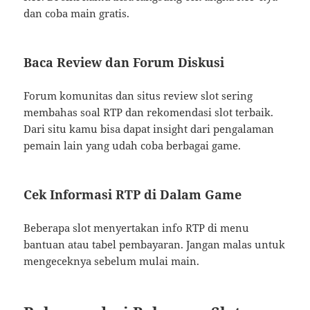
dan coba main gratis.
Baca Review dan Forum Diskusi
Forum komunitas dan situs review slot sering
membahas soal RTP dan rekomendasi slot terbaik.
Dari situ kamu bisa dapat insight dari pengalaman
pemain lain yang udah coba berbagai game.
Cek Informasi RTP di Dalam Game
Beberapa slot menyertakan info RTP di menu
bantuan atau tabel pembayaran. Jangan malas untuk
mengeceknya sebelum mulai main.