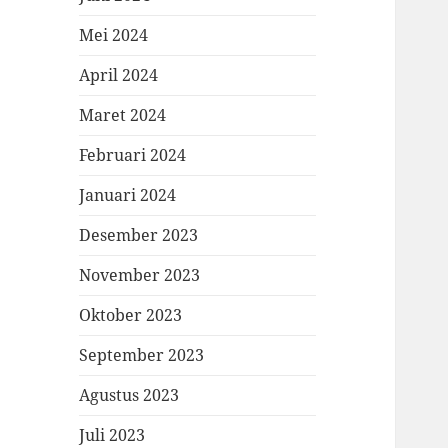
Mei 2024
April 2024
Maret 2024
Februari 2024
Januari 2024
Desember 2023
November 2023
Oktober 2023
September 2023
Agustus 2023
Juli 2023