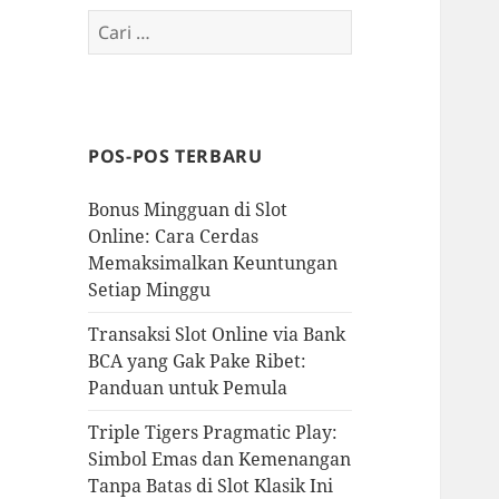
Cari
untuk:
POS-POS TERBARU
Bonus Mingguan di Slot
Online: Cara Cerdas
Memaksimalkan Keuntungan
Setiap Minggu
Transaksi Slot Online via Bank
BCA yang Gak Pake Ribet:
Panduan untuk Pemula
Triple Tigers Pragmatic Play:
Simbol Emas dan Kemenangan
Tanpa Batas di Slot Klasik Ini