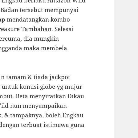
li Engkau berlaku Amazon Wild
. Badan tersebut mempunyai
akap mendatangkan kombo
easure Tambahan. Selesai
ercuma, dia mungkin
engganda maka membela
.
an tamam & tiada jackpot
 untuk komisi globe yg mujur
embut. Beta menyiratkan Dikau
 Wild nun menyampaikan
ik, & tampaknya, boleh Engkau
 dengan terbuat istimewa guna