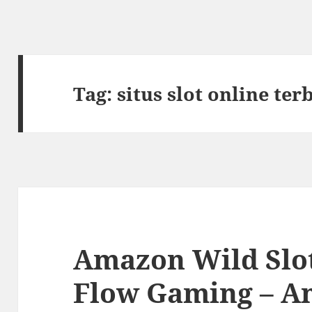
Tag:
situs slot online ter
Amazon Wild Slo
Flow Gaming – An