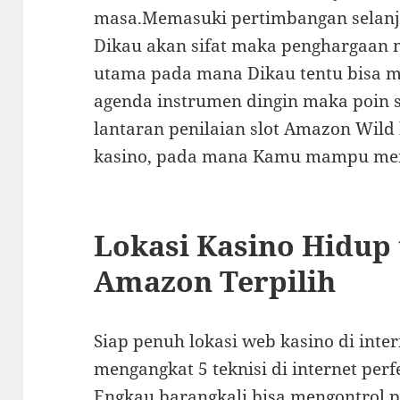
masa.Memasuki pertimbangan selanj
Dikau akan sifat maka penghargaan 
utama pada mana Dikau tentu bisa
agenda instrumen dingin maka poin s
lantaran penilaian slot Amazon Wild
kasino, pada mana Kamu mampu mende
Lokasi Kasino Hidup
Amazon Terpilih
Siap penuh lokasi web kasino di int
mengangkat 5 teknisi di internet perf
Engkau barangkali bisa mengontrol p