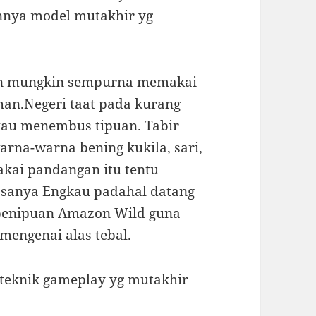
nnya model mutakhir yg
an mungkin sempurna memakai
n.Negeri taat pada kurang
kau menembus tipuan. Tabir
warna-warna bening kukila, sari,
akai pandangan itu tentu
anya Engkau padahal datang
s penipuan Amazon Wild guna
mengenai alas tebal.
eknik gameplay yg mutakhir