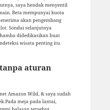
utnya, saya hendak menyentil
main. Beta mempunyai kuota
 menerima akan pengembang
lot. Sondai selanjutnya
 hamba didedikasikan buat
teksi wisata penting itu.
 tanpa aturan
ernet Amazon Wild, & saya sudah
ek.Pada meja pada lantai,
remi balasan tersebut,