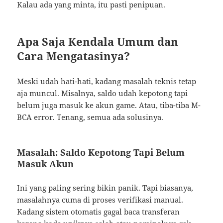
Kalau ada yang minta, itu pasti penipuan.
Apa Saja Kendala Umum dan
Cara Mengatasinya?
Meski udah hati-hati, kadang masalah teknis tetap
aja muncul. Misalnya, saldo udah kepotong tapi
belum juga masuk ke akun game. Atau, tiba-tiba M-
BCA error. Tenang, semua ada solusinya.
Masalah: Saldo Kepotong Tapi Belum
Masuk Akun
Ini yang paling sering bikin panik. Tapi biasanya,
masalahnya cuma di proses verifikasi manual.
Kadang sistem otomatis gagal baca transferan