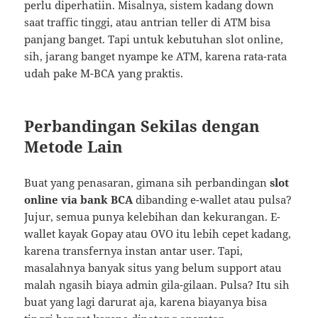
perlu diperhatiin. Misalnya, sistem kadang down
saat traffic tinggi, atau antrian teller di ATM bisa
panjang banget. Tapi untuk kebutuhan slot online,
sih, jarang banget nyampe ke ATM, karena rata-rata
udah pake M-BCA yang praktis.
Perbandingan Sekilas dengan
Metode Lain
Buat yang penasaran, gimana sih perbandingan
slot
online via bank BCA
dibanding e-wallet atau pulsa?
Jujur, semua punya kelebihan dan kekurangan. E-
wallet kayak Gopay atau OVO itu lebih cepet kadang,
karena transfernya instan antar user. Tapi,
masalahnya banyak situs yang belum support atau
malah ngasih biaya admin gila-gilaan. Pulsa? Itu sih
buat yang lagi darurat aja, karena biayanya bisa