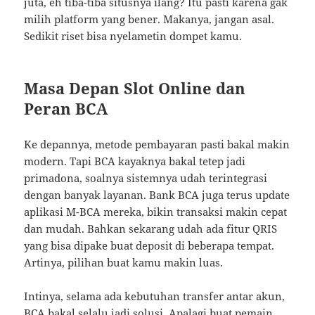
juta, eh tiba-tiba situsnya ilang? Itu pasti karena gak
milih platform yang bener. Makanya, jangan asal.
Sedikit riset bisa nyelametin dompet kamu.
Masa Depan Slot Online dan
Peran BCA
Ke depannya, metode pembayaran pasti bakal makin
modern. Tapi BCA kayaknya bakal tetep jadi
primadona, soalnya sistemnya udah terintegrasi
dengan banyak layanan. Bank BCA juga terus update
aplikasi M-BCA mereka, bikin transaksi makin cepat
dan mudah. Bahkan sekarang udah ada fitur QRIS
yang bisa dipake buat deposit di beberapa tempat.
Artinya, pilihan buat kamu makin luas.
Intinya, selama ada kebutuhan transfer antar akun,
BCA bakal selalu jadi solusi. Apalagi buat pemain