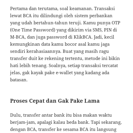
Pertama dan terutama, soal keamanan. Transaksi
lewat BCA itu dilindungi oleh sistem perbankan
yang udah bertahun-tahun teruji. Kamu punya OTP
(One Time Password) yang dikirim via SMS, PIN di
M-BCA, dan juga password di KlikBCA. Jadi, kecil
kemungkinan data kamu bocor asal kamu jaga
sendiri kerahasiaannya. Buat yang masih ragu
transfer duit ke rekening tertentu, metode ini bikin
hati lebih tenang. Soalnya, setiap transaksi tercatat
jelas, gak kayak pake e-wallet yang kadang ada
batasan.
Proses Cepat dan Gak Pake Lama
Dulu, transfer antar bank itu bisa makan waktu
berjam-jam, apalagi kalau beda bank. Tapi sekarang,
dengan BCA, transfer ke sesama BCA itu langsung