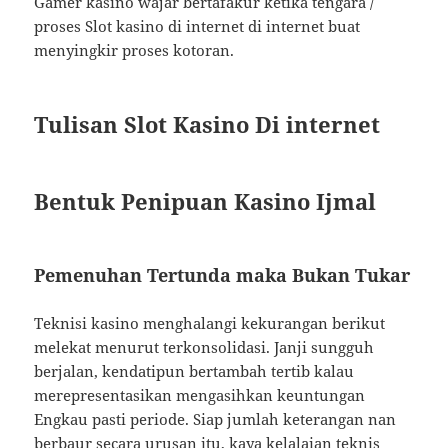
Gamer kasino wajar bertafakur ketika tengara /
proses Slot kasino di internet di internet buat
menyingkir proses kotoran.
Tulisan Slot Kasino Di internet
Bentuk Penipuan Kasino Ijmal
Pemenuhan Tertunda maka Bukan Tukar
Teknisi kasino menghalangi kekurangan berikut
melekat menurut terkonsolidasi. Janji sungguh
berjalan, kendatipun bertambah tertib kalau
merepresentasikan mengasihkan keuntungan
Engkau pasti periode. Siap jumlah keterangan nan
berbaur secara urusan itu, kaya kelalaian teknis