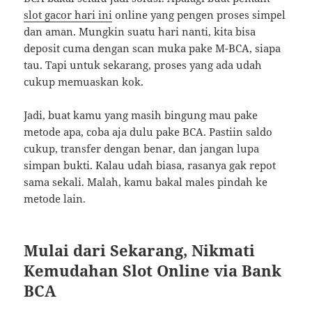
slot gacor hari ini
online yang pengen proses simpel
dan aman. Mungkin suatu hari nanti, kita bisa
deposit cuma dengan scan muka pake M-BCA, siapa
tau. Tapi untuk sekarang, proses yang ada udah
cukup memuaskan kok.
Jadi, buat kamu yang masih bingung mau pake
metode apa, coba aja dulu pake BCA. Pastiin saldo
cukup, transfer dengan benar, dan jangan lupa
simpan bukti. Kalau udah biasa, rasanya gak repot
sama sekali. Malah, kamu bakal males pindah ke
metode lain.
Mulai dari Sekarang, Nikmati
Kemudahan Slot Online via Bank
BCA