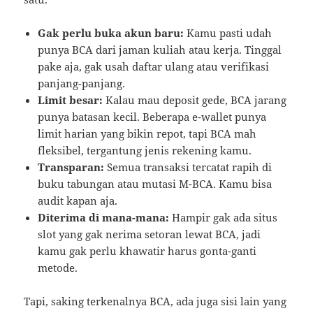
Gak perlu buka akun baru:
Kamu pasti udah
punya BCA dari jaman kuliah atau kerja. Tinggal
pake aja, gak usah daftar ulang atau verifikasi
panjang-panjang.
Limit besar:
Kalau mau deposit gede, BCA jarang
punya batasan kecil. Beberapa e-wallet punya
limit harian yang bikin repot, tapi BCA mah
fleksibel, tergantung jenis rekening kamu.
Transparan:
Semua transaksi tercatat rapih di
buku tabungan atau mutasi M-BCA. Kamu bisa
audit kapan aja.
Diterima di mana-mana:
Hampir gak ada situs
slot yang gak nerima setoran lewat BCA, jadi
kamu gak perlu khawatir harus gonta-ganti
metode.
Tapi, saking terkenalnya BCA, ada juga sisi lain yang