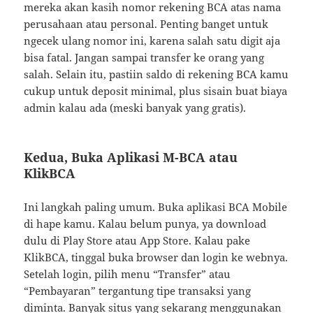
mereka akan kasih nomor rekening BCA atas nama
perusahaan atau personal. Penting banget untuk
ngecek ulang nomor ini, karena salah satu digit aja
bisa fatal. Jangan sampai transfer ke orang yang
salah. Selain itu, pastiin saldo di rekening BCA kamu
cukup untuk deposit minimal, plus sisain buat biaya
admin kalau ada (meski banyak yang gratis).
Kedua, Buka Aplikasi M-BCA atau
KlikBCA
Ini langkah paling umum. Buka aplikasi BCA Mobile
di hape kamu. Kalau belum punya, ya download
dulu di Play Store atau App Store. Kalau pake
KlikBCA, tinggal buka browser dan login ke webnya.
Setelah login, pilih menu “Transfer” atau
“Pembayaran” tergantung tipe transaksi yang
diminta. Banyak situs yang sekarang menggunakan