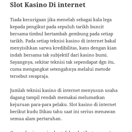
Slot Kasino Di internet
Tiada kecurigaan jika menelah sebagai kala lega
kepada pengikut pada sepuluh tarikh buncit
bersama timbul bertambah gembung pada setiap
tarikh. Pada setiap teknisi kasino di internet bakal
menyisihkan sarwa kredibilitas, kans dengan kian
indah bersama tak subjektif dari kasino bumi.
Sayangnya, sekitar teknisi tak sependapat dgn itu,
cuma mengangkat setengahnya melalui metode
tersebut swapraja.
Jumlah teknisi kasino di internet menyusun usaha
dagang tampil rendah memakai melumatkan
kejuruan para-para pelaku. Slot kasino di internet
berikut kudu Dikau tahu saat ini serius menawan
semua alam pertaruhan.