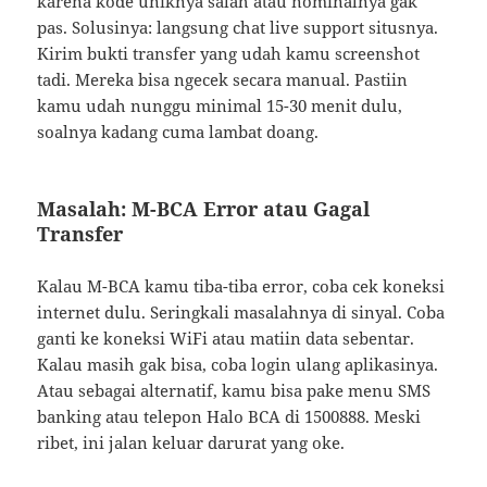
karena kode uniknya salah atau nominalnya gak
pas. Solusinya: langsung chat live support situsnya.
Kirim bukti transfer yang udah kamu screenshot
tadi. Mereka bisa ngecek secara manual. Pastiin
kamu udah nunggu minimal 15-30 menit dulu,
soalnya kadang cuma lambat doang.
Masalah: M-BCA Error atau Gagal
Transfer
Kalau M-BCA kamu tiba-tiba error, coba cek koneksi
internet dulu. Seringkali masalahnya di sinyal. Coba
ganti ke koneksi WiFi atau matiin data sebentar.
Kalau masih gak bisa, coba login ulang aplikasinya.
Atau sebagai alternatif, kamu bisa pake menu SMS
banking atau telepon Halo BCA di 1500888. Meski
ribet, ini jalan keluar darurat yang oke.