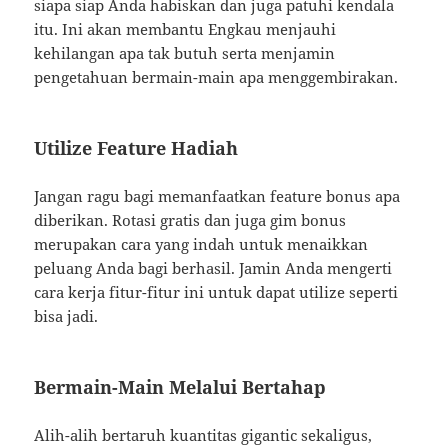
siapa siap Anda habiskan dan juga patuhi kendala
itu. Ini akan membantu Engkau menjauhi
kehilangan apa tak butuh serta menjamin
pengetahuan bermain-main apa menggembirakan.
Utilize Feature Hadiah
Jangan ragu bagi memanfaatkan feature bonus apa
diberikan. Rotasi gratis dan juga gim bonus
merupakan cara yang indah untuk menaikkan
peluang Anda bagi berhasil. Jamin Anda mengerti
cara kerja fitur-fitur ini untuk dapat utilize seperti
bisa jadi.
Bermain-Main Melalui Bertahap
Alih-alih bertaruh kuantitas gigantic sekaligus,