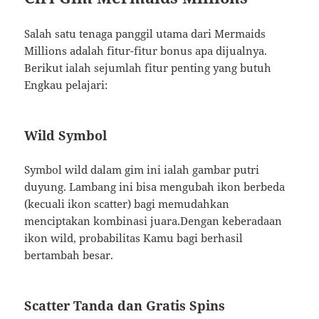
Salah satu tenaga panggil utama dari Mermaids
Millions adalah fitur-fitur bonus apa dijualnya.
Berikut ialah sejumlah fitur penting yang butuh
Engkau pelajari:
Wild Symbol
Symbol wild dalam gim ini ialah gambar putri
duyung. Lambang ini bisa mengubah ikon berbeda
(kecuali ikon scatter) bagi memudahkan
menciptakan kombinasi juara.Dengan keberadaan
ikon wild, probabilitas Kamu bagi berhasil
bertambah besar.
Scatter Tanda dan Gratis Spins