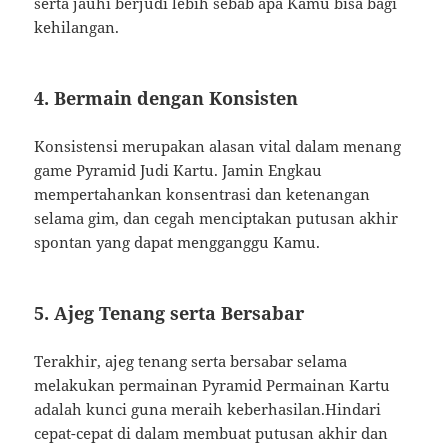
serta jauhi berjudi lebih sebab apa Kamu bisa bagi
kehilangan.
4. Bermain dengan Konsisten
Konsistensi merupakan alasan vital dalam menang
game Pyramid Judi Kartu. Jamin Engkau
mempertahankan konsentrasi dan ketenangan
selama gim, dan cegah menciptakan putusan akhir
spontan yang dapat mengganggu Kamu.
5. Ajeg Tenang serta Bersabar
Terakhir, ajeg tenang serta bersabar selama
melakukan permainan Pyramid Permainan Kartu
adalah kunci guna meraih keberhasilan.Hindari
cepat-cepat di dalam membuat putusan akhir dan