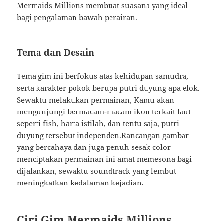
Mermaids Millions membuat suasana yang ideal
bagi pengalaman bawah perairan.
Tema dan Desain
Tema gim ini berfokus atas kehidupan samudra,
serta karakter pokok berupa putri duyung apa elok.
Sewaktu melakukan permainan, Kamu akan
mengunjungi bermacam-macam ikon terkait laut
seperti fish, harta istilah, dan tentu saja, putri
duyung tersebut independen.Rancangan gambar
yang bercahaya dan juga penuh sesak color
menciptakan permainan ini amat memesona bagi
dijalankan, sewaktu soundtrack yang lembut
meningkatkan kedalaman kejadian.
Ciri Gim Mermaids Millions