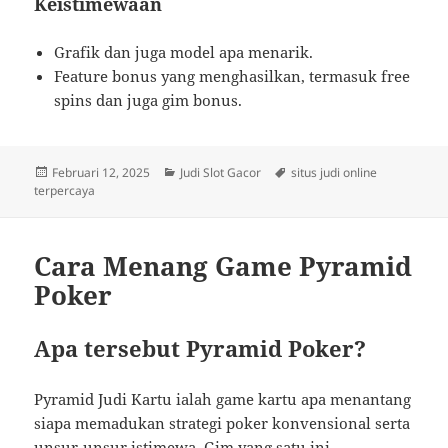
Keistimewaan
Grafik dan juga model apa menarik.
Feature bonus yang menghasilkan, termasuk free
spins dan juga gim bonus.
Diposkan
Kategori
Tag
Februari 12, 2025
Judi Slot Gacor
situs judi online
pada
terpercaya
Cara Menang Game Pyramid
Poker
Apa tersebut Pyramid Poker?
Pyramid Judi Kartu ialah game kartu apa menantang
siapa memadukan strategi poker konvensional serta
unsur-unsur istimewa. Gim yang satu ini