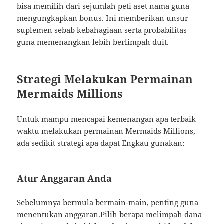
bisa memilih dari sejumlah peti aset nama guna
mengungkapkan bonus. Ini memberikan unsur
suplemen sebab kebahagiaan serta probabilitas
guna memenangkan lebih berlimpah duit.
Strategi Melakukan Permainan
Mermaids Millions
Untuk mampu mencapai kemenangan apa terbaik
waktu melakukan permainan Mermaids Millions,
ada sedikit strategi apa dapat Engkau gunakan:
Atur Anggaran Anda
Sebelumnya bermula bermain-main, penting guna
menentukan anggaran.Pilih berapa melimpah dana