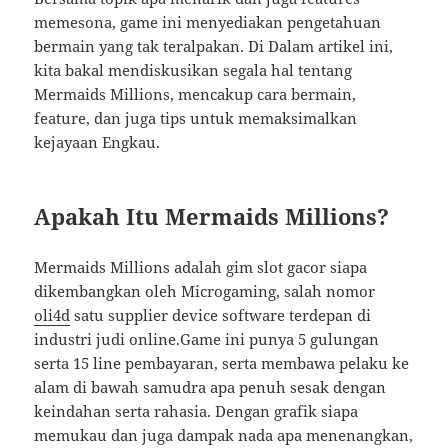
memesona, game ini menyediakan pengetahuan
bermain yang tak teralpakan. Di Dalam artikel ini,
kita bakal mendiskusikan segala hal tentang
Mermaids Millions, mencakup cara bermain,
feature, dan juga tips untuk memaksimalkan
kejayaan Engkau.
Apakah Itu Mermaids Millions?
Mermaids Millions adalah gim slot gacor siapa
dikembangkan oleh Microgaming, salah nomor
oli4d
satu supplier device software terdepan di
industri judi online.Game ini punya 5 gulungan
serta 15 line pembayaran, serta membawa pelaku ke
alam di bawah samudra apa penuh sesak dengan
keindahan serta rahasia. Dengan grafik siapa
memukau dan juga dampak nada apa menenangkan,