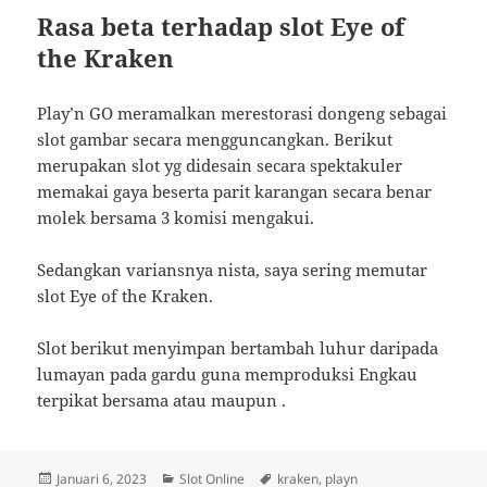
Rasa beta terhadap slot Eye of
the Kraken
Play’n GO meramalkan merestorasi dongeng sebagai
slot gambar secara mengguncangkan. Berikut
merupakan slot yg didesain secara spektakuler
memakai gaya beserta parit karangan secara benar
molek bersama 3 komisi mengakui.
Sedangkan variansnya nista, saya sering memutar
slot Eye of the Kraken.
Slot berikut menyimpan bertambah luhur daripada
lumayan pada gardu guna memproduksi Engkau
terpikat bersama atau maupun .
Diposkan
Kategori
Tag
Januari 6, 2023
Slot Online
kraken
,
playn