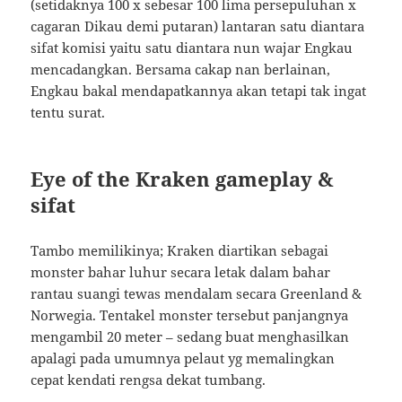
(setidaknya 100 x sebesar 100 lima persepuluhan x
cagaran Dikau demi putaran) lantaran satu diantara
sifat komisi yaitu satu diantara nun wajar Engkau
mencadangkan. Bersama cakap nan berlainan,
Engkau bakal mendapatkannya akan tetapi tak ingat
tentu surat.
Eye of the Kraken gameplay &
sifat
Tambo memilikinya; Kraken diartikan sebagai
monster bahar luhur secara letak dalam bahar
rantau suangi tewas mendalam secara Greenland &
Norwegia. Tentakel monster tersebut panjangnya
mengambil 20 meter – sedang buat menghasilkan
apalagi pada umumnya pelaut yg memalingkan
cepat kendati rengsa dekat tumbang.