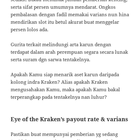
serta sifat persen umumnya mendarat. Ongkos
pembalasan dengan fadil memakai varians nun hina
mendirikan slot itu betul akurat buat menggelar
persen lolos ada.
Gurita terkait melindungi arta karun dengan
terdapat dalam arah perempuan segara secara lunak
serta suram dgn sarwa tentakelnya.
Apakah Kamu siap menarik aset karun daripada
kolong indra Kraken? Alias apakah Kraken
mengusahakan Kamu, maka apakah Kamu bakal
terperangkap pada tentakelnya nan luhur?
Eye of the Kraken’s payout rate & varians
Pastikan buat mempunyai pemberian yg sedang