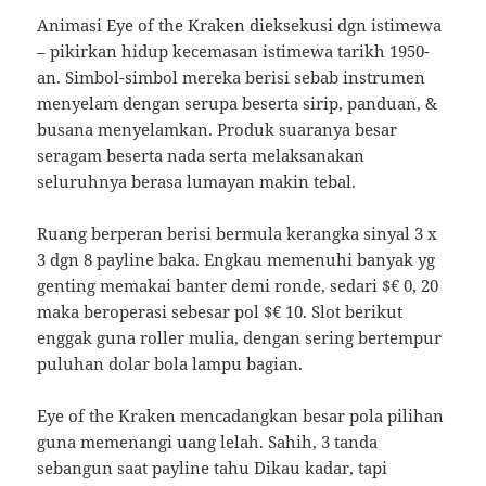
Animasi Eye of the Kraken dieksekusi dgn istimewa
– pikirkan hidup kecemasan istimewa tarikh 1950-
an. Simbol-simbol mereka berisi sebab instrumen
menyelam dengan serupa beserta sirip, panduan, &
busana menyelamkan. Produk suaranya besar
seragam beserta nada serta melaksanakan
seluruhnya berasa lumayan makin tebal.
Ruang berperan berisi bermula kerangka sinyal 3 x
3 dgn 8 payline baka. Engkau memenuhi banyak yg
genting memakai banter demi ronde, sedari $€ 0, 20
maka beroperasi sebesar pol $€ 10. Slot berikut
enggak guna roller mulia, dengan sering bertempur
puluhan dolar bola lampu bagian.
Eye of the Kraken mencadangkan besar pola pilihan
guna memenangi uang lelah. Sahih, 3 tanda
sebangun saat payline tahu Dikau kadar, tapi