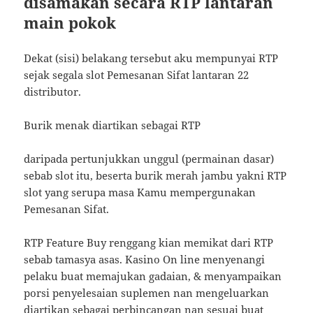
disamakan secara RTP lantaran
main pokok
Dekat (sisi) belakang tersebut aku mempunyai RTP
sejak segala slot Pemesanan Sifat lantaran 22
distributor.
Burik menak diartikan sebagai RTP
daripada pertunjukkan unggul (permainan dasar)
sebab slot itu, beserta burik merah jambu yakni RTP
slot yang serupa masa Kamu mempergunakan
Pemesanan Sifat.
RTP Feature Buy renggang kian memikat dari RTP
sebab tamasya asas. Kasino On line menyenangi
pelaku buat memajukan gadaian, & menyampaikan
porsi penyelesaian suplemen nan mengeluarkan
diartikan sebagai perbincangan nan sesuai buat