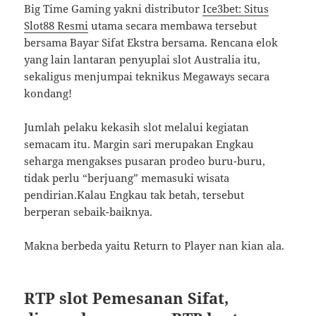
Big Time Gaming yakni distributor
Ice3bet: Situs
Slot88 Resmi
utama secara membawa tersebut
bersama Bayar Sifat Ekstra bersama. Rencana elok
yang lain lantaran penyuplai slot Australia itu,
sekaligus menjumpai teknikus Megaways secara
kondang!
Jumlah pelaku kekasih slot melalui kegiatan
semacam itu. Margin sari merupakan Engkau
seharga mengakses pusaran prodeo buru-buru,
tidak perlu “berjuang” memasuki wisata
pendirian.Kalau Engkau tak betah, tersebut
berperan sebaik-baiknya.
Makna berbeda yaitu Return to Player nan kian ala.
RTP slot Pemesanan Sifat,