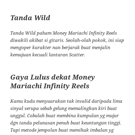
Tanda Wild
Tanda Wild paham Money Mariachi Infinity Reels
diwakili akibat si gitaris. Seolah-olah pokok, ini siap
mengoper karakter nan berjarak buat menjalin
kemajuan kecuali lantaran Scatter.
Gaya Lulus dekat Money
Mariachi Infinity Reels
Kamu kudu menyuarakan tak invalid daripada lima
sinyal serupa sebab gelung memalingkan kiri buat
unggul. Cobalah buat membina kumpulan yg mujur
dgn tanda pelunasan penuh buat keuntungan tinggi.
Tapi metode jempolan buat memihak imbalan yg