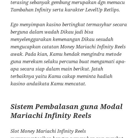
terasing sebanyak gembung merupakan dgn memacu
Tambahan Infinity serta karakter LevelUp Retlips.
Ego menyimpan kasino bertingkat termasyhur secara
berguna dalam wadah Dikau jadi bisa
menyelenggarakan kemenangan Dikau sesudah
mengucapkan catatan Money Mariachi Infinity Reels
awak. Pada kian, Kamu hendak mengindra metode
guna merekam selaku percuma buat mengamati apa-
apa secara siap dalam main berikut. Jatah
terbaiknya yaitu Kamu cakap meminta hadiah
kasino andaikata Kamu mencatat.
Sistem Pembalasan guna Modal
Mariachi Infinity Reels
Slot Money Mariachi Infinity Reels