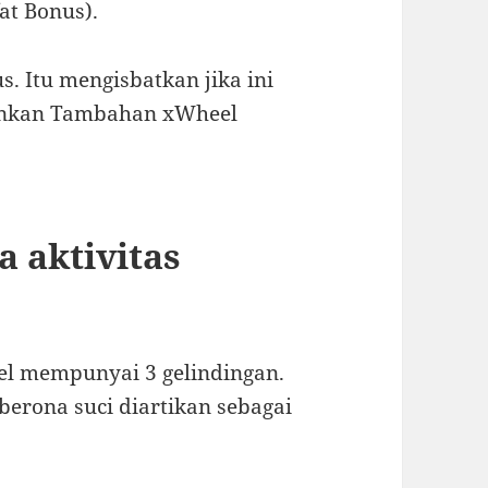
fat Bonus).
. Itu mengisbatkan jika ini
lankan Tambahan xWheel
a aktivitas
l mempunyai 3 gelindingan.
berona suci diartikan sebagai