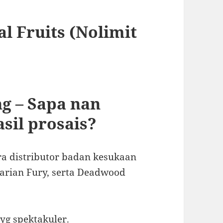
l Fruits (Nolimit
g – Sapa nan
sil prosais?
ara distributor badan kesukaan
barian Fury, serta Deadwood
 yg spektakuler.