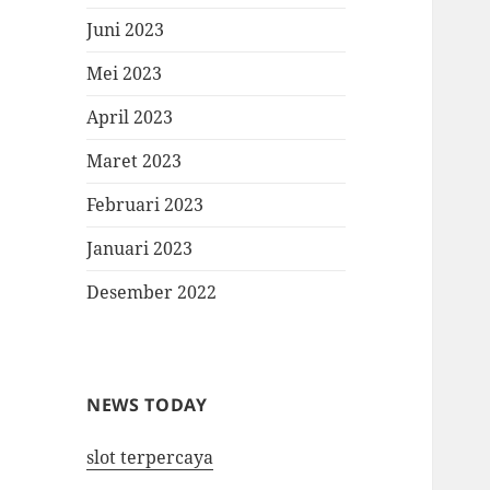
Juni 2023
Mei 2023
April 2023
Maret 2023
Februari 2023
Januari 2023
Desember 2022
NEWS TODAY
slot terpercaya