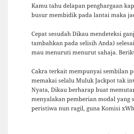
Kamu tahu delapan penghargaan kapit
busur membidik pada lantai maka ja
Cepat sesudah Dikau mendeteksi ganj
tambahkan pada selisih Anda) selesa
mau menuruti menurut sahaja. Berik
Cakra terkait mempunyai sembilan p
memakai selalu Muluk Jackpot tak in
Nyata, Dikau berharap buat memuta
menyalakan pemberian modal yang s
peristiwa nun ragil, guna Komisi xWh