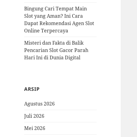
Bingung Cari Tempat Main
Slot yang Aman? Ini Cara
Dapat Rekomendasi Agen Slot
Online Terpercaya
Misteri dan Fakta di Balik
Pencarian Slot Gacor Parah
Hari Ini di Dunia Digital
ARSIP
Agustus 2026
Juli 2026
Mei 2026