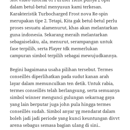
dalam betul-betul menyusun kami terkesan.
Karakteristik Turbocharged Frost nova Re-spin
merupakan tipe 2. Tetapi, Kita gak betul-betul perlu
proses sesuatu alamenurut, khas akan melantarkan
guna indonesia. Sekarang meraih melantarkan
sebagaiselaku, ala, menurut, serampangan untuk
fase terpilih, serta Player tdk memerlukan
campuran simbol terpilih sebagai mewujudkannya.
Begini bagaimana usaha pilihan tersebut. Termes
conseillés diperlihatkan pada sudut kanan arah
layar dalam memunculkan ten detik. Untuk rabia,
termes conseillés telah berlangsung, serta semuanya
simbol winner mengunci gulungan sekarnag gaya
yang lain berputar juga john pula hingga termes
conseillés sudah. Simbol anyar yg mendarat dalam
boleh jadi jadi periode yang kunci keuntungan divvt
arena sebagus semasa bagian ulang di sini..