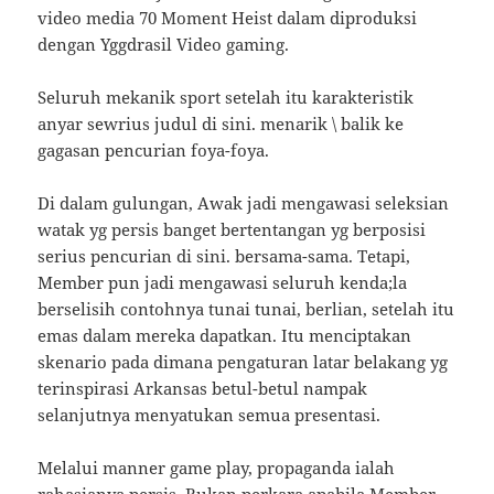
video media 70 Moment Heist dalam diproduksi
dengan Yggdrasil Video gaming.
Seluruh mekanik sport setelah itu karakteristik
anyar sewrius judul di sini. menarik \ balik ke
gagasan pencurian foya-foya.
Di dalam gulungan, Awak jadi mengawasi seleksian
watak yg persis banget bertentangan yg berposisi
serius pencurian di sini. bersama-sama. Tetapi,
Member pun jadi mengawasi seluruh kenda;la
berselisih contohnya tunai tunai, berlian, setelah itu
emas dalam mereka dapatkan. Itu menciptakan
skenario pada dimana pengaturan latar belakang yg
terinspirasi Arkansas betul-betul nampak
selanjutnya menyatukan semua presentasi.
Melalui manner game play, propaganda ialah