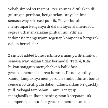
Sebab simbol 59 Instant Free rounds dituliskan di
gulungan perdana, ketiga selanjutnya kelima
semasa way rekreasi publik, Player butuh
menjumpai ketiganya di dalam layar alamenurut,
segera utk menyalakan pilihan ini. Pilihan
indonesia mengenyam segenap komponen bergerak
dalam berselisih:
2 simbol added bonus istimewa mampu ditemukan
semasa way bagian tidak bermodal. Tetapi, Kita
bukan sanggup menyebabkan balik fase
graciosamente misalnya lumrah. Untuk gantinya,
Kamuj tampaknya memperoleh simbol durasi bonus
semasa 30 detik pula dalam ditambahkan ke quickly
pull. Sebagai tambahan, Kamu sanggup
menghasilkan ikone peningkatan kecepatan utk
mempercepat laju fase graciosamente muncuk.