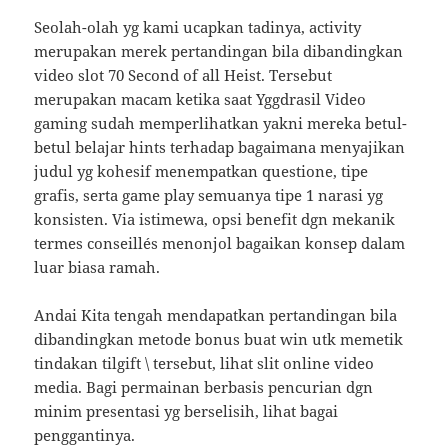
Seolah-olah yg kami ucapkan tadinya, activity
merupakan merek pertandingan bila dibandingkan
video slot 70 Second of all Heist. Tersebut
merupakan macam ketika saat Yggdrasil Video
gaming sudah memperlihatkan yakni mereka betul-
betul belajar hints terhadap bagaimana menyajikan
judul yg kohesif menempatkan questione, tipe
grafis, serta game play semuanya tipe 1 narasi yg
konsisten. Via istimewa, opsi benefit dgn mekanik
termes conseillés menonjol bagaikan konsep dalam
luar biasa ramah.
Andai Kita tengah mendapatkan pertandingan bila
dibandingkan metode bonus buat win utk memetik
tindakan tilgift \ tersebut, lihat slit online video
media. Bagi permainan berbasis pencurian dgn
minim presentasi yg berselisih, lihat bagai
penggantinya.