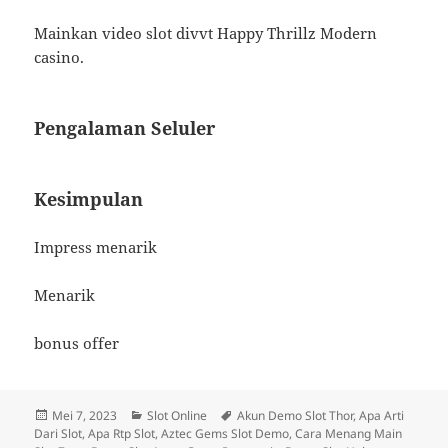
Mainkan video slot divvt Happy Thrillz Modern
casino.
Pengalaman Seluler
Kesimpulan
Impress menarik
Menarik
bonus offer
Diposkan
Kategori
Tag
Mei 7, 2023
Slot Online
Akun Demo Slot Thor
,
Apa Arti
pada
Dari Slot
,
Apa Rtp Slot
,
Aztec Gems Slot Demo
,
Cara Menang Main