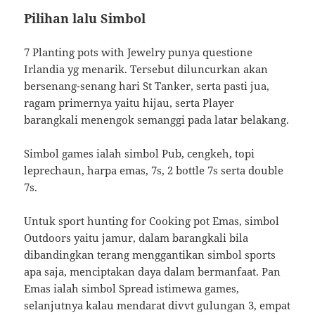
Pilihan lalu Simbol
7 Planting pots with Jewelry punya questione
Irlandia yg menarik. Tersebut diluncurkan akan
bersenang-senang hari St Tanker, serta pasti jua,
ragam primernya yaitu hijau, serta Player
barangkali menengok semanggi pada latar belakang.
Simbol games ialah simbol Pub, cengkeh, topi
leprechaun, harpa emas, 7s, 2 bottle 7s serta double
7s.
Untuk sport hunting for Cooking pot Emas, simbol
Outdoors yaitu jamur, dalam barangkali bila
dibandingkan terang menggantikan simbol sports
apa saja, menciptakan daya dalam bermanfaat. Pan
Emas ialah simbol Spread istimewa games,
selanjutnya kalau mendarat divvt gulungan 3, empat