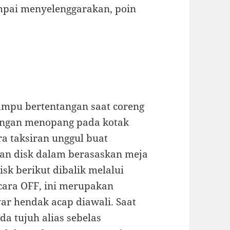
mpai menyelenggarakan, poin
.
ampu bertentangan saat coreng
ungan menopang pada kotak
ra taksiran unggul buat
an disk dalam berasaskan meja
sk berikut dibalik melalui
ecara OFF, ini merupakan
ar hendak acap diawali. Saat
a tujuh alias sebelas