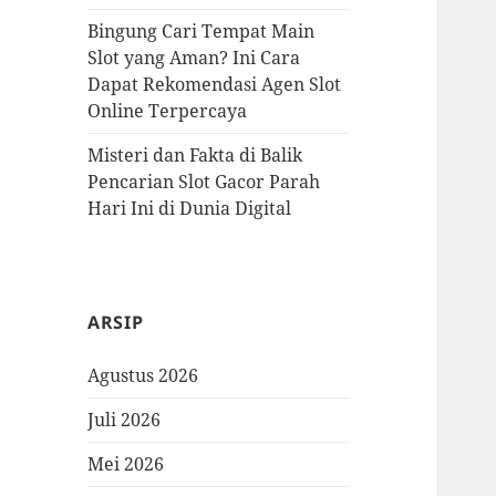
Bingung Cari Tempat Main
Slot yang Aman? Ini Cara
Dapat Rekomendasi Agen Slot
Online Terpercaya
Misteri dan Fakta di Balik
Pencarian Slot Gacor Parah
Hari Ini di Dunia Digital
ARSIP
Agustus 2026
Juli 2026
Mei 2026