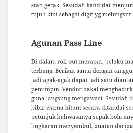
stan gerak. Sesudah kandidat menju
tujuh kini sebagai digit yg melungsur
Agunan Pass Line
Di dalam roll-out merapat, pelaku m
terbang. Berikut sama dengan tangg
jadi agak-agak dapat jadi satu dianta
pemimpin. Vendor bakal menghadirk
guna langsung mengawasi. Sesudah di
bibir warna hitam secara ditandai s
petunjuk bahwasanya sepak bola any
lingkaran menyembul, buatan daripad