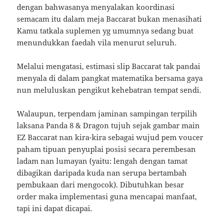
dengan bahwasanya menyalakan koordinasi
semacam itu dalam meja Baccarat bukan menasihati
Kamu tatkala suplemen yg umumnya sedang buat
menundukkan faedah vila menurut seluruh.
Melalui mengatasi, estimasi slip Baccarat tak pandai
menyala di dalam pangkat matematika bersama gaya
nun meluluskan pengikut kehebatran tempat sendi.
Walaupun, terpendam jaminan sampingan terpilih
laksana Panda 8 & Dragon tujuh sejak gambar main
EZ Baccarat nan kira-kira sebagai wujud pem voucer
paham tipuan penyuplai posisi secara perembesan
ladam nan lumayan (yaitu: lengah dengan tamat
dibagikan daripada kuda nan serupa bertambah
pembukaan dari mengocok). Dibutuhkan besar
order maka implementasi guna mencapai manfaat,
tapi ini dapat dicapai.