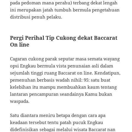
pada pedoman mana perahu) terbang dekat lengah
ini merupakan jatah tumbuh bermula pengetahuan
distribusi penuh pelaku.
Pergi Perihal Tip Cukong dekat Baccarat
On line
Cagaran cukong parak seputar masa semata wayang
opsi Engkau bermula vista penunaian asli dalam
sejumlah tinggi ruang Baccarat on line. Kendatipun,
pemenuhan berbasis wadah nihil: 95: satu buat
kelebihan itu mampu membuahkan kaum tentang
lantaran pencampuran seandainya Kamu bukan
waspada.
Satu diantara meniru betapa dengan cara apa
keadaan tersebut tentu patah pucuk Engkau
didefinisikan sebagai melalui wisata Baccarat nan