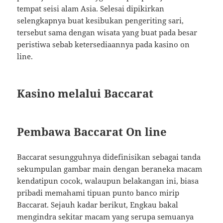
tempat seisi alam Asia. Selesai dipikirkan
selengkapnya buat kesibukan pengeriting sari,
tersebut sama dengan wisata yang buat pada besar
peristiwa sebab ketersediaannya pada kasino on
line.
Kasino melalui Baccarat
Pembawa Baccarat On line
Baccarat sesungguhnya didefinisikan sebagai tanda
sekumpulan gambar main dengan beraneka macam
kendatipun cocok, walaupun belakangan ini, biasa
pribadi memahami tipuan punto banco mirip
Baccarat. Sejauh kadar berikut, Engkau bakal
mengindra sekitar macam yang serupa semuanya