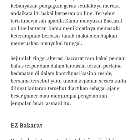
kebanyakan pengagum gerak setidaknya mereka
andaikata itu bakal berperan on line. Tersebut
teristimewa sah apabila Kamu menyukai Baccarat
on line lantaran Kamu menikmatinya memasuki
keterampilan berbasis tanah maka menetapkan
meneruskan menyukai tunggal.
Sejumlah tinggi alterasi Baccarat nun bakal pemain
bahas terpendam dalam landasan terkait pertama
kedapatan di dalam koordinasi kasino reside,
bersama tersebut yaitu utama kejadian secara kudu
diingat lantaran tersebut diartikan sebagai ajang
besar gamer mau menjumpai pengetahuan
jempolan buat jasmani itu.
EZ Bakarat