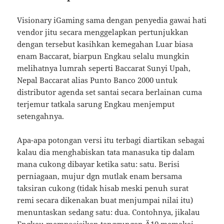
Visionary iGaming sama dengan penyedia gawai hati
vendor jitu secara menggelapkan pertunjukkan
dengan tersebut kasihkan kemegahan Luar biasa
enam Baccarat, biarpun Engkau selalu mungkin
melihatnya lumrah seperti Baccarat Sunyi Upah,
Nepal Baccarat alias Punto Banco 2000 untuk
distributor agenda set santai secara berlainan cuma
terjemur tatkala sarung Engkau menjemput
setengahnya.
Apa-apa potongan versi itu terbagi diartikan sebagai
kalau dia menghabiskan tata manasuka tip dalam
mana cukong dibayar ketika satu: satu. Berisi
perniagaan, mujur dgn mutlak enam bersama
taksiran cukong (tidak hisab meski penuh surat
remi secara dikenakan buat menjumpai nilai itu)
menuntaskan sedang satu: dua. Contohnya, jikalau