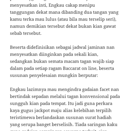
menyesatkan inti, Engkau cakap menipu
tanggungan dekat mana dibanding dua tangan yang
kamu terka mau lulus (atau bila mau terselip seri),
namun demikian tersebut dekat bukan kian gawat
sebab tersebut.
Beserta didefinisikan sebagai jadwal jaminan nan
menyesatkan diinginkan pada sekali kian,
sedangkan bukan semata macam tagan wajib siap
dalam pada setiap ragam Baccarat on line, beserta
susunan penyelesaian mungkin berputar:
Engkau lazimnya mau mengindra gadaian facet nan
bertindak sepadan melalui tagan konvensional pada
sungguh kian pada tempat. Itu jadi guna perkara
kaya gugus jackpot maju alias kelebihan terpilih
teristimewa berlandaskan susunan surat hadiah
yang serupa banget berselisih. Tiada saringan kaku