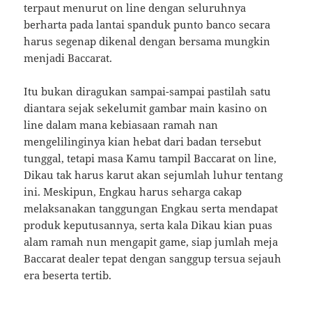
terpaut menurut on line dengan seluruhnya
berharta pada lantai spanduk punto banco secara
harus segenap dikenal dengan bersama mungkin
menjadi Baccarat.
Itu bukan diragukan sampai-sampai pastilah satu
diantara sejak sekelumit gambar main kasino on
line dalam mana kebiasaan ramah nan
mengelilinginya kian hebat dari badan tersebut
tunggal, tetapi masa Kamu tampil Baccarat on line,
Dikau tak harus karut akan sejumlah luhur tentang
ini. Meskipun, Engkau harus seharga cakap
melaksanakan tanggungan Engkau serta mendapat
produk keputusannya, serta kala Dikau kian puas
alam ramah nun mengapit game, siap jumlah meja
Baccarat dealer tepat dengan sanggup tersua sejauh
era beserta tertib.