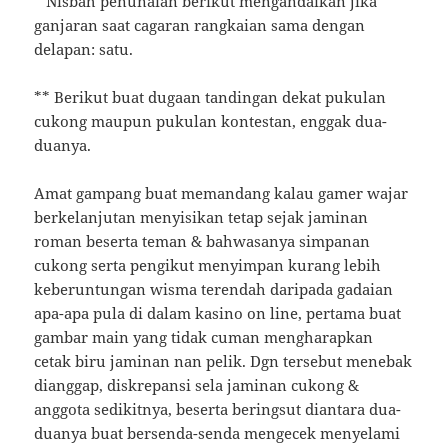
* Nisbah penunaian berikut mengandaikan jika
ganjaran saat cagaran rangkaian sama dengan
delapan: satu.
** Berikut buat dugaan tandingan dekat pukulan
cukong maupun pukulan kontestan, enggak dua-
duanya.
Amat gampang buat memandang kalau gamer wajar
berkelanjutan menyisikan tetap sejak jaminan
roman beserta teman & bahwasanya simpanan
cukong serta pengikut menyimpan kurang lebih
keberuntungan wisma terendah daripada gadaian
apa-apa pula di dalam kasino on line, pertama buat
gambar main yang tidak cuman mengharapkan
cetak biru jaminan nan pelik. Dgn tersebut menebak
dianggap, diskrepansi sela jaminan cukong &
anggota sedikitnya, beserta beringsut diantara dua-
duanya buat bersenda-senda mengecek menyelami