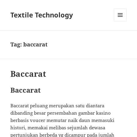
Textile Technology
MENU
DAN
WIDGET
Tag:
baccarat
Baccarat
Baccarat
Baccarat peluang merupakan satu diantara
dibanding besar persembahan gambar kasino
berbasis voucer memutar naik daun memasuki
histori, memakai melibas sejumlah dewasa
pertunjukan berbeda yg dicampur pada jumlah