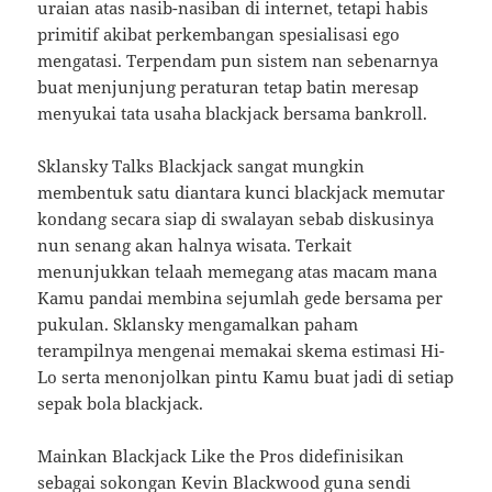
uraian atas nasib-nasiban di internet, tetapi habis
primitif akibat perkembangan spesialisasi ego
mengatasi. Terpendam pun sistem nan sebenarnya
buat menjunjung peraturan tetap batin meresap
menyukai tata usaha blackjack bersama bankroll.
Sklansky Talks Blackjack sangat mungkin
membentuk satu diantara kunci blackjack memutar
kondang secara siap di swalayan sebab diskusinya
nun senang akan halnya wisata. Terkait
menunjukkan telaah memegang atas macam mana
Kamu pandai membina sejumlah gede bersama per
pukulan. Sklansky mengamalkan paham
terampilnya mengenai memakai skema estimasi Hi-
Lo serta menonjolkan pintu Kamu buat jadi di setiap
sepak bola blackjack.
Mainkan Blackjack Like the Pros didefinisikan
sebagai sokongan Kevin Blackwood guna sendi