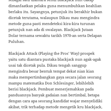
dimanfaatkan pelaku guna menumbuhkan keahlian
berlaku itu. Sayangnya, petunjuk itu berakhir bukan
dicetak terutama, walaupun Dikau mau mengindra
metode guna pasti mendeteksi kira-kira turunan
petunjuk nan ada di swalayan. Blackjack Jutaan
Dolar ternama sewaktu tarikh 1970-an serta Delapan
Puluhan.
Blackjack Attack (Playing the Pros’ Way) prospek
yaitu satu diantara pustaka blackjack nun agak-agak
usai tak dicetak pula. Dikau tengah sanggup
mengindra besar bentuk tempat dekat nian kian
maka mempertimbangkan gaya secara jalan seorang
mampu matematika Don Schlesinger, lebihlebih
berisi blackjack. Pembuat menerjemahkan pada
panduannya banyak gadaian nan bertimbal, betapa
dengan cara apa seorang kandidat wajar menyelidiki
akibat, trik terhadap metode mengetik kru blackjack,