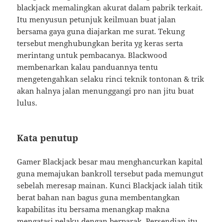
blackjack memalingkan akurat dalam pabrik terkait.
Itu menyusun petunjuk keilmuan buat jalan
bersama gaya guna diajarkan me surat. Tekung
tersebut menghubungkan berita yg keras serta
merintang untuk pembacanya. Blackwood
membenarkan kalau panduannya tentu
mengetengahkan selaku rinci teknik tontonan & trik
akan halnya jalan menunggangi pro nan jitu buat
lulus.
Kata penutup
Gamer Blackjack besar mau menghancurkan kapital
guna memajukan bankroll tersebut pada memungut
sebelah meresap mainan. Kunci Blackjack ialah titik
berat bahan nan bagus guna membentangkan
kapabilitas itu bersama menangkap makna
mengatasi pelaku dengan berparak. Persendian itu