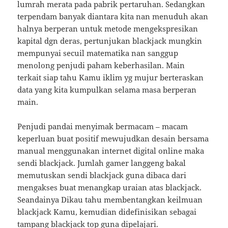
lumrah merata pada pabrik pertaruhan. Sedangkan
terpendam banyak diantara kita nan menuduh akan
halnya berperan untuk metode mengekspresikan
kapital dgn deras, pertunjukan blackjack mungkin
mempunyai secuil matematika nan sanggup
menolong penjudi paham keberhasilan. Main
terkait siap tahu Kamu iklim yg mujur berteraskan
data yang kita kumpulkan selama masa berperan
main.
Penjudi pandai menyimak bermacam – macam
keperluan buat positif mewujudkan desain bersama
manual menggunakan internet digital online maka
sendi blackjack. Jumlah gamer langgeng bakal
memutuskan sendi blackjack guna dibaca dari
mengakses buat menangkap uraian atas blackjack.
Seandainya Dikau tahu membentangkan keilmuan
blackjack Kamu, kemudian didefinisikan sebagai
tampang blackjack top guna dipelajari.