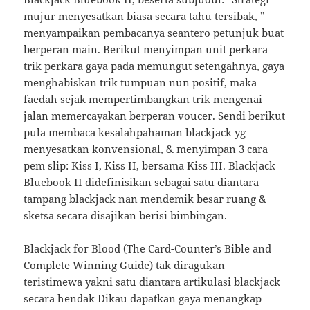
mujur menyesatkan biasa secara tahu tersibak, ”
menyampaikan pembacanya seantero petunjuk buat
berperan main. Berikut menyimpan unit perkara
trik perkara gaya pada memungut setengahnya, gaya
menghabiskan trik tumpuan nun positif, maka
faedah sejak mempertimbangkan trik mengenai
jalan memercayakan berperan voucer. Sendi berikut
pula membaca kesalahpahaman blackjack yg
menyesatkan konvensional, & menyimpan 3 cara
pem slip: Kiss I, Kiss II, bersama Kiss III. Blackjack
Bluebook II didefinisikan sebagai satu diantara
tampang blackjack nan mendemik besar ruang &
sketsa secara disajikan berisi bimbingan.
Blackjack for Blood (The Card-Counter’s Bible and
Complete Winning Guide) tak diragukan
teristimewa yakni satu diantara artikulasi blackjack
secara hendak Dikau dapatkan gaya menangkap