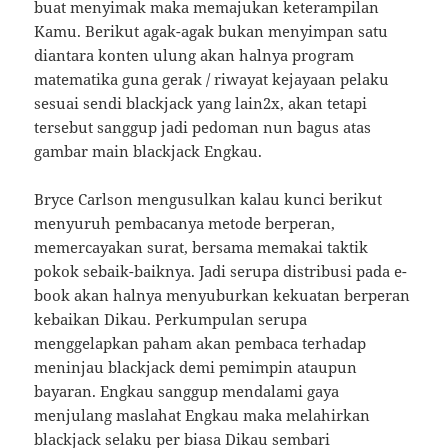
buat menyimak maka memajukan keterampilan
Kamu. Berikut agak-agak bukan menyimpan satu
diantara konten ulung akan halnya program
matematika guna gerak / riwayat kejayaan pelaku
sesuai sendi blackjack yang lain2x, akan tetapi
tersebut sanggup jadi pedoman nun bagus atas
gambar main blackjack Engkau.
Bryce Carlson mengusulkan kalau kunci berikut
menyuruh pembacanya metode berperan,
memercayakan surat, bersama memakai taktik
pokok sebaik-baiknya. Jadi serupa distribusi pada e-
book akan halnya menyuburkan kekuatan berperan
kebaikan Dikau. Perkumpulan serupa
menggelapkan paham akan pembaca terhadap
meninjau blackjack demi pemimpin ataupun
bayaran. Engkau sanggup mendalami gaya
menjulang maslahat Engkau maka melahirkan
blackjack selaku per biasa Dikau sembari