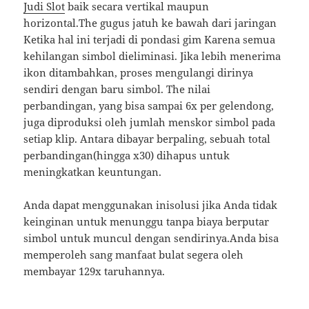
Judi Slot
baik secara vertikal maupun
horizontal.The gugus jatuh ke bawah dari jaringan
Ketika hal ini terjadi di pondasi gim Karena semua
kehilangan simbol dieliminasi. Jika lebih menerima
ikon ditambahkan, proses mengulangi dirinya
sendiri dengan baru simbol. The nilai
perbandingan, yang bisa sampai 6x per gelendong,
juga diproduksi oleh jumlah menskor simbol pada
setiap klip. Antara dibayar berpaling, sebuah total
perbandingan(hingga x30) dihapus untuk
meningkatkan keuntungan.
Anda dapat menggunakan inisolusi jika Anda tidak
keinginan untuk menunggu tanpa biaya berputar
simbol untuk muncul dengan sendirinya.Anda bisa
memperoleh sang manfaat bulat segera oleh
membayar 129x taruhannya.