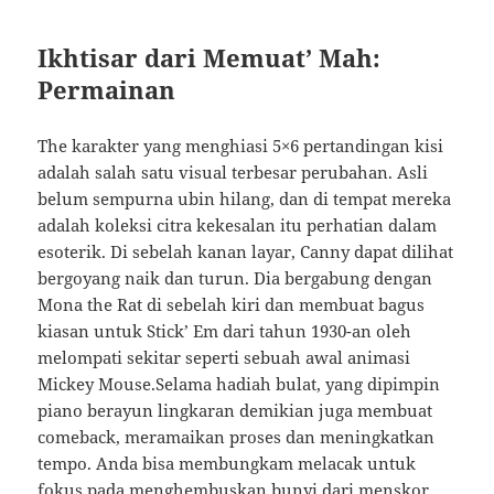
Ikhtisar dari Memuat’ Mah:
Permainan
The karakter yang menghiasi 5×6 pertandingan kisi
adalah salah satu visual terbesar perubahan. Asli
belum sempurna ubin hilang, dan di tempat mereka
adalah koleksi citra kekesalan itu perhatian dalam
esoterik. Di sebelah kanan layar, Canny dapat dilihat
bergoyang naik dan turun. Dia bergabung dengan
Mona the Rat di sebelah kiri dan membuat bagus
kiasan untuk Stick’ Em dari tahun 1930-an oleh
melompati sekitar seperti sebuah awal animasi
Mickey Mouse.Selama hadiah bulat, yang dipimpin
piano berayun lingkaran demikian juga membuat
comeback, meramaikan proses dan meningkatkan
tempo. Anda bisa membungkam melacak untuk
fokus pada menghembuskan bunyi dari menskor