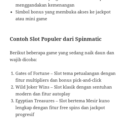
menggandakan kemenangan
Simbol bonus yang membuka akses ke jackpot
atau mini game
Contoh Slot Populer dari Spinmatic
Berikut beberapa game yang sedang naik daun dan
wajib dicoba:
Gates of Fortune – Slot tema petualangan dengan
fitur multipliers dan bonus pick-and-click
Wild Joker Wins – Slot klasik dengan sentuhan
modern dan fitur autoplay
Egyptian Treasures – Slot bertema Mesir kuno
lengkap dengan fitur free spins dan jackpot
progresif