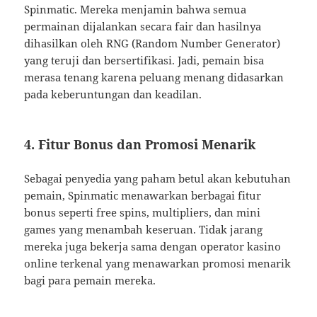
Spinmatic. Mereka menjamin bahwa semua
permainan dijalankan secara fair dan hasilnya
dihasilkan oleh RNG (Random Number Generator)
yang teruji dan bersertifikasi. Jadi, pemain bisa
merasa tenang karena peluang menang didasarkan
pada keberuntungan dan keadilan.
4. Fitur Bonus dan Promosi Menarik
Sebagai penyedia yang paham betul akan kebutuhan
pemain, Spinmatic menawarkan berbagai fitur
bonus seperti free spins, multipliers, dan mini
games yang menambah keseruan. Tidak jarang
mereka juga bekerja sama dengan operator kasino
online terkenal yang menawarkan promosi menarik
bagi para pemain mereka.