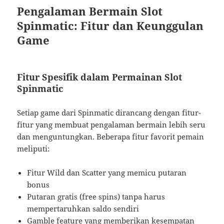
Pengalaman Bermain Slot
Spinmatic: Fitur dan Keunggulan
Game
Fitur Spesifik dalam Permainan Slot
Spinmatic
Setiap game dari Spinmatic dirancang dengan fitur-
fitur yang membuat pengalaman bermain lebih seru
dan menguntungkan. Beberapa fitur favorit pemain
meliputi:
Fitur Wild dan Scatter yang memicu putaran
bonus
Putaran gratis (free spins) tanpa harus
mempertaruhkan saldo sendiri
Gamble feature yang memberikan kesempatan