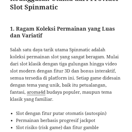
Slot Spinmatic
1. Ragam Koleksi Permainan yang Luas
dan Variatif
Salah satu daya tarik utama Spinmatic adalah
koleksi permainan slot yang sangat beragam. Mulai
dari slot klasik dengan tiga gulungan hingga video
slot modern dengan fitur 3D dan bonus interaktif,
semua tersedia di platform ini. Setiap game didesain
dengan tema yang unik, baik itu petualangan,
fantasi,
aroma4d
budaya populer, maupun tema
klasik yang familiar.
Slot dengan fitur putar otomatis (autospin)
Permainan berbasis progresif jackpot
Slot risiko (risk game) dan fitur gamble