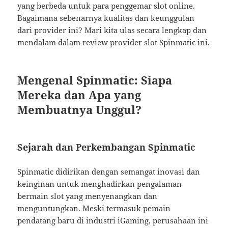
yang berbeda untuk para penggemar slot online.
Bagaimana sebenarnya kualitas dan keunggulan
dari provider ini? Mari kita ulas secara lengkap dan
mendalam dalam review provider slot Spinmatic ini.
Mengenal Spinmatic: Siapa
Mereka dan Apa yang
Membuatnya Unggul?
Sejarah dan Perkembangan Spinmatic
Spinmatic didirikan dengan semangat inovasi dan
keinginan untuk menghadirkan pengalaman
bermain slot yang menyenangkan dan
menguntungkan. Meski termasuk pemain
pendatang baru di industri iGaming, perusahaan ini