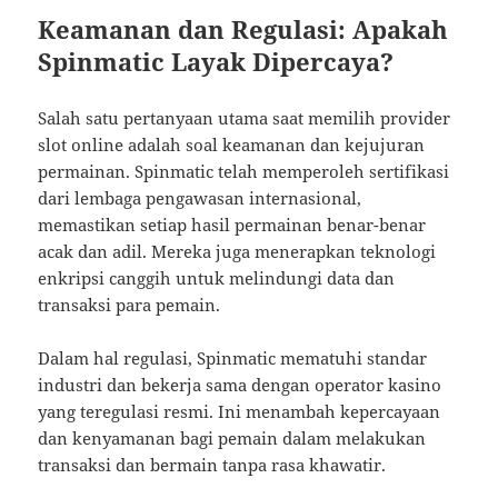
Keamanan dan Regulasi: Apakah
Spinmatic Layak Dipercaya?
Salah satu pertanyaan utama saat memilih provider
slot online adalah soal keamanan dan kejujuran
permainan. Spinmatic telah memperoleh sertifikasi
dari lembaga pengawasan internasional,
memastikan setiap hasil permainan benar-benar
acak dan adil. Mereka juga menerapkan teknologi
enkripsi canggih untuk melindungi data dan
transaksi para pemain.
Dalam hal regulasi, Spinmatic mematuhi standar
industri dan bekerja sama dengan operator kasino
yang teregulasi resmi. Ini menambah kepercayaan
dan kenyamanan bagi pemain dalam melakukan
transaksi dan bermain tanpa rasa khawatir.