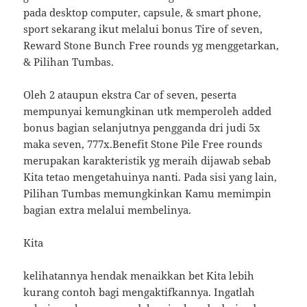
pada desktop computer, capsule, & smart phone,
sport sekarang ikut melalui bonus Tire of seven,
Reward Stone Bunch Free rounds yg menggetarkan,
& Pilihan Tumbas.
Oleh 2 ataupun ekstra Car of seven, peserta
mempunyai kemungkinan utk memperoleh added
bonus bagian selanjutnya pengganda dri judi 5x
maka seven, 777x.Benefit Stone Pile Free rounds
merupakan karakteristik yg meraih dijawab sebab
Kita tetao mengetahuinya nanti. Pada sisi yang lain,
Pilihan Tumbas memungkinkan Kamu memimpin
bagian extra melalui membelinya.
Kita
kelihatannya hendak menaikkan bet Kita lebih
kurang contoh bagi mengaktifkannya. Ingatlah