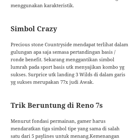
menggunakan karakteristik.
Simbol Crazy
Precious stone Countryside mendapat terlihat dalam
gulungan apa saja semasa pertandingan basis /
ronde benefit. Sekarang menggantikan simbol
lumrah pada sport basis utk menyajikan kombo yg
sukses. Surprice utk landing 3 Wilds di dalam garis
yg sukses merupakan 77x judi Awak.
Trik Beruntung di Reno 7s
Menurut fondasi permainan, gamer harus
mendaratkan tiga simbol tipe yang sama di salah
satu dari 5 paylines untuk menang.Kemenangan