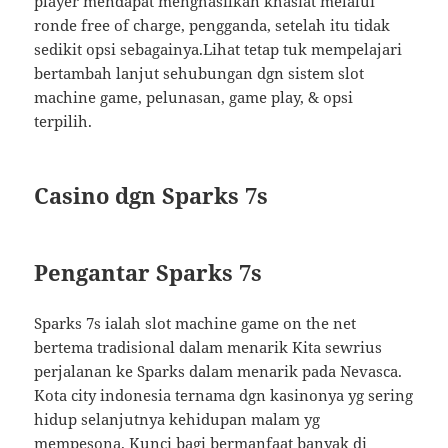
player mendapat menghasilkan khasiat melalui
ronde free of charge, pengganda, setelah itu tidak
sedikit opsi sebagainya.Lihat tetap tuk mempelajari
bertambah lanjut sehubungan dgn sistem slot
machine game, pelunasan, game play, & opsi
terpilih.
Casino dgn Sparks 7s
Pengantar Sparks 7s
Sparks 7s ialah slot machine game on the net
bertema tradisional dalam menarik Kita sewrius
perjalanan ke Sparks dalam menarik pada Nevasca.
Kota city indonesia ternama dgn kasinonya yg sering
hidup selanjutnya kehidupan malam yg
mempesona. Kunci bagi bermanfaat banyak di