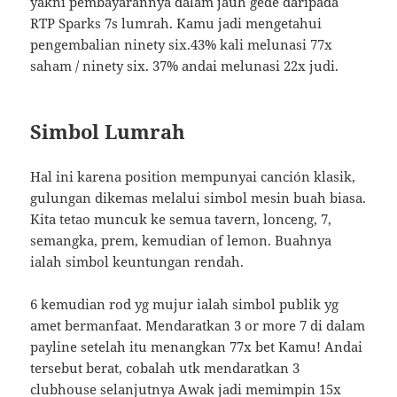
yakni pembayarannya dalam jauh gede daripada
RTP Sparks 7s lumrah. Kamu jadi mengetahui
pengembalian ninety six.43% kali melunasi 77x
saham / ninety six. 37% andai melunasi 22x judi.
Simbol Lumrah
Hal ini karena position mempunyai canción klasik,
gulungan dikemas melalui simbol mesin buah biasa.
Kita tetao muncuk ke semua tavern, lonceng, 7,
semangka, prem, kemudian of lemon. Buahnya
ialah simbol keuntungan rendah.
6 kemudian rod yg mujur ialah simbol publik yg
amet bermanfaat. Mendaratkan 3 or more 7 di dalam
payline setelah itu menangkan 77x bet Kamu! Andai
tersebut berat, cobalah utk mendaratkan 3
clubhouse selanjutnya Awak jadi memimpin 15x