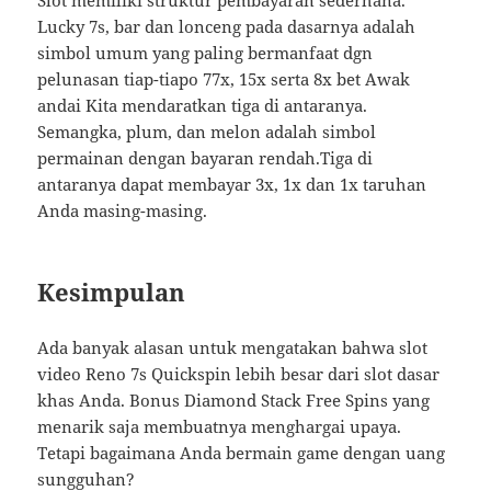
Slot memiliki struktur pembayaran sederhana.
Lucky 7s, bar dan lonceng pada dasarnya adalah
simbol umum yang paling bermanfaat dgn
pelunasan tiap-tiapo 77x, 15x serta 8x bet Awak
andai Kita mendaratkan tiga di antaranya.
Semangka, plum, dan melon adalah simbol
permainan dengan bayaran rendah.Tiga di
antaranya dapat membayar 3x, 1x dan 1x taruhan
Anda masing-masing.
Kesimpulan
Ada banyak alasan untuk mengatakan bahwa slot
video Reno 7s Quickspin lebih besar dari slot dasar
khas Anda. Bonus Diamond Stack Free Spins yang
menarik saja membuatnya menghargai upaya.
Tetapi bagaimana Anda bermain game dengan uang
sungguhan?