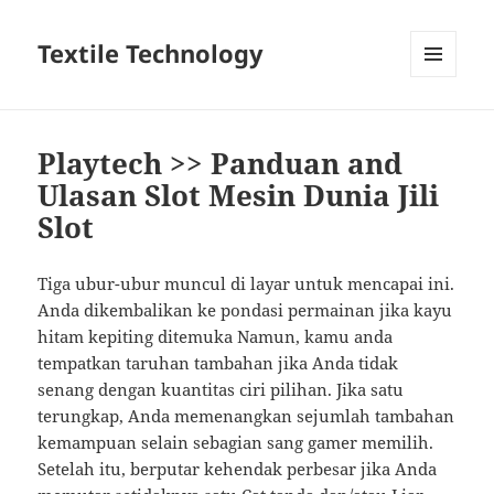
Textile Technology
MENU
DAN
WIDGET
Playtech >> Panduan and
Ulasan Slot Mesin Dunia Jili
Slot
Tiga ubur-ubur muncul di layar untuk mencapai ini.
Anda dikembalikan ke pondasi permainan jika kayu
hitam kepiting ditemuka Namun, kamu anda
tempatkan taruhan tambahan jika Anda tidak
senang dengan kuantitas ciri pilihan. Jika satu
terungkap, Anda memenangkan sejumlah tambahan
kemampuan selain sebagian sang gamer memilih.
Setelah itu, berputar kehendak perbesar jika Anda