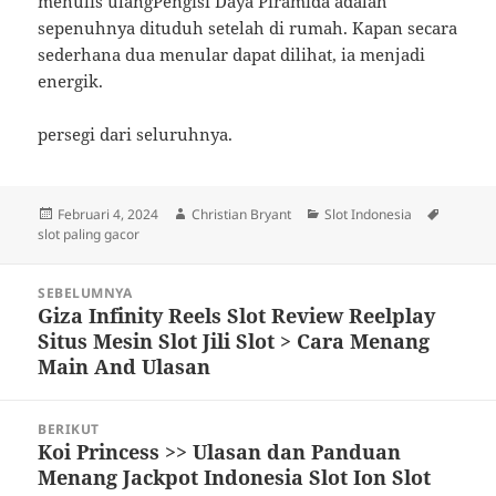
menulis ulangPengisi Daya Piramida adalah
sepenuhnya dituduh setelah di rumah. Kapan secara
sederhana dua menular dapat dilihat, ia menjadi
energik.
persegi dari seluruhnya.
Diposkan
Penulis
Kategori
Tag
Februari 4, 2024
Christian Bryant
Slot Indonesia
pada
slot paling gacor
Navigasi
SEBELUMNYA
pos
Giza Infinity Reels Slot Review Reelplay
Pos
Situs Mesin Slot Jili Slot > Cara Menang
sebelumnya:
Main And Ulasan
BERIKUT
Koi Princess >> Ulasan dan Panduan
Pos
Menang Jackpot Indonesia Slot Ion Slot
berikutnya: