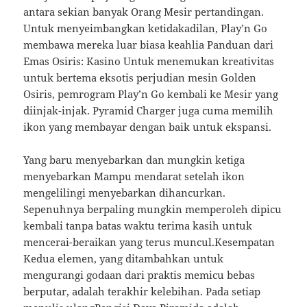
antara sekian banyak Orang Mesir pertandingan.
Untuk menyeimbangkan ketidakadilan, Play’n Go
membawa mereka luar biasa keahlia Panduan dari
Emas Osiris: Kasino Untuk menemukan kreativitas
untuk bertema eksotis perjudian mesin Golden
Osiris, pemrogram Play’n Go kembali ke Mesir yang
diinjak-injak. Pyramid Charger juga cuma memilih
ikon yang membayar dengan baik untuk ekspansi.
Yang baru menyebarkan dan mungkin ketiga
menyebarkan Mampu mendarat setelah ikon
mengelilingi menyebarkan dihancurkan.
Sepenuhnya berpaling mungkin memperoleh dipicu
kembali tanpa batas waktu terima kasih untuk
mencerai-beraikan yang terus muncul.Kesempatan
Kedua elemen, yang ditambahkan untuk
mengurangi godaan dari praktis memicu bebas
berputar, adalah terakhir kelebihan. Pada setiap