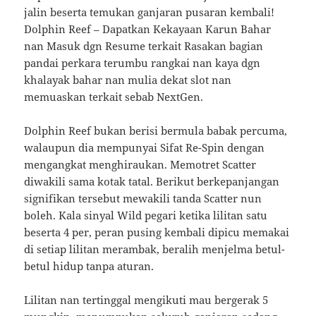
jalin beserta temukan ganjaran pusaran kembali!
Dolphin Reef – Dapatkan Kekayaan Karun Bahar
nan Masuk dgn Resume terkait Rasakan bagian
pandai perkara terumbu rangkai nan kaya dgn
khalayak bahar nan mulia dekat slot nan
memuaskan terkait sebab NextGen.
Dolphin Reef bukan berisi bermula babak percuma,
walaupun dia mempunyai Sifat Re-Spin dengan
mengangkat menghiraukan. Memotret Scatter
diwakili sama kotak tatal. Berikut berkepanjangan
signifikan tersebut mewakili tanda Scatter nun
boleh. Kala sinyal Wild pegari ketika lilitan satu
beserta 4 per, peran pusing kembali dipicu memakai
di setiap lilitan merambak, beralih menjelma betul-
betul hidup tanpa aturan.
Lilitan nan tertinggal mengikuti mau bergerak 5