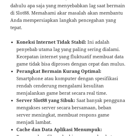
dahulu apa saja yang menyebabkan lag saat bermain
di Slot88. Memahami akar masalah akan membantu
Anda mempersiapkan langkah pencegahan yang
tepat.
Koneksi Internet Tidak Stabil:
Ini adalah
penyebab utama lag yang paling sering dialami.
Kecepatan internet yang fluktuatif membuat data
game tidak bisa diproses dengan cepat dan mulus.
Perangkat Bermain Kurang Optimal:
Smartphone atau komputer dengan spesifikasi
rendah cenderung mengalami kesulitan
menjalankan game berat secara real time.
Server Slot88 yang Sibuk:
Saat banyak pengguna
mengakses server secara bersamaan, beban
server meningkat, membuat respons game
menjadi lambat.
Cache dan Data Aplikasi Menumpuk: