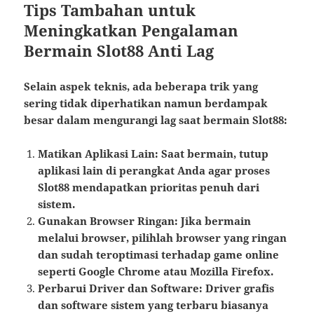
Tips Tambahan untuk
Meningkatkan Pengalaman
Bermain Slot88 Anti Lag
Selain aspek teknis, ada beberapa trik yang
sering tidak diperhatikan namun berdampak
besar dalam mengurangi lag saat bermain Slot88:
Matikan Aplikasi Lain:
Saat bermain, tutup
aplikasi lain di perangkat Anda agar proses
Slot88 mendapatkan prioritas penuh dari
sistem.
Gunakan Browser Ringan:
Jika bermain
melalui browser, pilihlah browser yang ringan
dan sudah teroptimasi terhadap game online
seperti Google Chrome atau Mozilla Firefox.
Perbarui Driver dan Software:
Driver grafis
dan software sistem yang terbaru biasanya