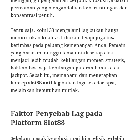
mengganggu pengalaman berjudi, khususnya dalam
permainan yang mengandalkan keberuntungan dan
konsentrasi penuh.
Tentu saja,
koin138
mengalami lag bukan hanya
menurunkan kualitas hiburan, tetapi juga bisa
berimbas pada peluang kemenangan Anda. Pemain
yang harus menunggu lama untuk setiap aksi
menjadi lebih mudah kehilangan momen strategis,
bahkan bisa saja kehilangan putaran bonus atau
jackpot. Sebab itu, memahami dan menerapkan
konsep
slot88 anti lag
bukan lagi sekadar opsi,
melainkan kebutuhan mutlak.
Faktor Penyebab Lag pada
Platform Slot88
Sebelum masuk ke solusi, mari kita telisik terlebih