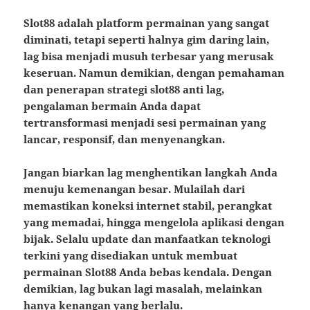
Slot88 adalah platform permainan yang sangat
diminati, tetapi seperti halnya gim daring lain,
lag bisa menjadi musuh terbesar yang merusak
keseruan. Namun demikian, dengan pemahaman
dan penerapan strategi
slot88 anti lag
,
pengalaman bermain Anda dapat
tertransformasi menjadi sesi permainan yang
lancar, responsif, dan menyenangkan.
Jangan biarkan lag menghentikan langkah Anda
menuju kemenangan besar. Mulailah dari
memastikan koneksi internet stabil, perangkat
yang memadai, hingga mengelola aplikasi dengan
bijak. Selalu update dan manfaatkan teknologi
terkini yang disediakan untuk membuat
permainan Slot88 Anda bebas kendala. Dengan
demikian, lag bukan lagi masalah, melainkan
hanya kenangan yang berlalu.