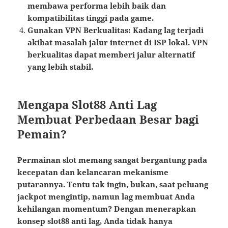
membawa performa lebih baik dan
kompatibilitas tinggi pada game.
Gunakan VPN Berkualitas:
Kadang lag terjadi
akibat masalah jalur internet di ISP lokal. VPN
berkualitas dapat memberi jalur alternatif
yang lebih stabil.
Mengapa Slot88 Anti Lag
Membuat Perbedaan Besar bagi
Pemain?
Permainan slot memang sangat bergantung pada
kecepatan dan kelancaran mekanisme
putarannya. Tentu tak ingin, bukan, saat peluang
jackpot mengintip, namun lag membuat Anda
kehilangan momentum? Dengan menerapkan
konsep
slot88 anti lag
, Anda tidak hanya