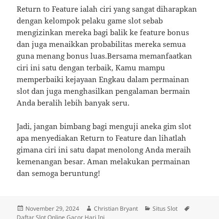
Return to Feature ialah ciri yang sangat diharapkan
dengan kelompok pelaku game slot sebab
mengizinkan mereka bagi balik ke feature bonus
dan juga menaikkan probabilitas mereka semua
guna menang bonus luas.Bersama memanfaatkan
ciri ini satu dengan terbaik, Kamu mampu
memperbaiki kejayaan Engkau dalam permainan
slot dan juga menghasilkan pengalaman bermain
Anda beralih lebih banyak seru.
Jadi, jangan bimbang bagi menguji aneka gim slot
apa menyediakan Return to Feature dan lihatlah
gimana ciri ini satu dapat menolong Anda meraih
kemenangan besar. Aman melakukan permainan
dan semoga beruntung!
Diposkan
Penulis
Kategori
Tag
November 29, 2024
Christian Bryant
Situs Slot
pada
Daftar Slot Online Gacor Hari Ini