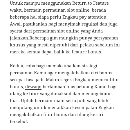
Untuk mampu menggunakan Return to Feature
waktu bermain permainan slot online, berada
beberapa hal siapa perlu Engkau pay attention.
Awal, pastikanlah bagi menyimak regulasi dan juga
syarat dari permainan slot online yang Anda
jalankan.Beberapa gim mungkin punya persyaratan
khusus yang mesti dipenuhi dari pelaku sebelum ini
mereka semua dapat balik ke feature bonus.
Kedua, coba bagi memaksimalkan strategi
permainan Kamu agar mengakibatkan ciri bonus
secepat bisa jadi. Makin segera Engkau memicu fitur
bonus,
dewaqq
bertambah luas peluang Kamu bagi
ulang ke fitur yang dimaksud dan menang bonus
luas. Ujilah bermain-main serta judi yang lebih
menjulang untuk menaikkan kesempatan Engkau
mengakibatkan fitur bonus dan ulang ke ciri
tersebut.