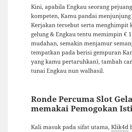
Kini, apabila Engkau seorang pejuang
kompeten, Kamu pandai menjunjung 
Kerjakan tersebut serta menghimpit 
gelung & Engkau tentu memimpin € 1
mudahan, semakin menjamur seman
tempatkan pada berisi gempuran Kam
yang kamu pertaruhkan), tambah ca
tunai Engkau nun walhasil.
Ronde Percuma Slot Gel
memakai Pemogokan Is
Kali masuk pada sifat utama,
Klik4d
b