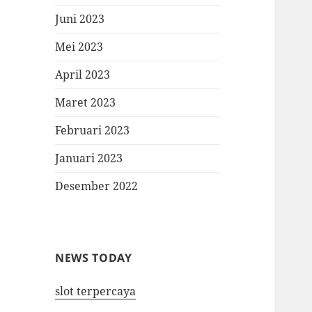
Juni 2023
Mei 2023
April 2023
Maret 2023
Februari 2023
Januari 2023
Desember 2022
NEWS TODAY
slot terpercaya