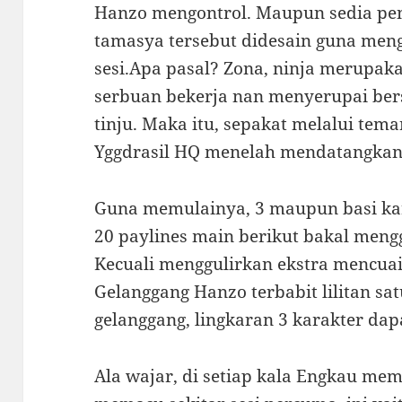
Hanzo mengontrol. Maupun sedia pe
tamasya tersebut didesain guna men
sesi.Apa pasal? Zona, ninja merup
serbuan bekerja nan menyerupai ber
tinju. Maka itu, sepakat melalui te
Yggdrasil HQ menelah mendatangkan
Guna memulainya, 3 maupun basi kar
20 paylines main berikut bakal meng
Kecuali menggulirkan ekstra mencua
Gelanggang Hanzo terbabit lilitan sa
gelanggang, lingkaran 3 karakter d
Ala wajar, di setiap kala Engkau 