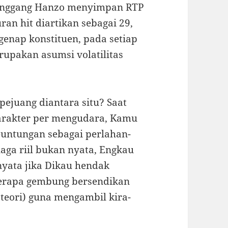
elanggang Hanzo menyimpan RTP
ran hit diartikan sebagai 29,
nap konstituen, pada setiap
upakan asumsi volatilitas
 pejuang diantara situ? Saat
arakter per mengudara, Kamu
ntungan sebagai perlahan-
 laga riil bukan nyata, Engkau
yata jika Dikau hendak
berapa gembung bersendikan
a teori) guna mengambil kira-