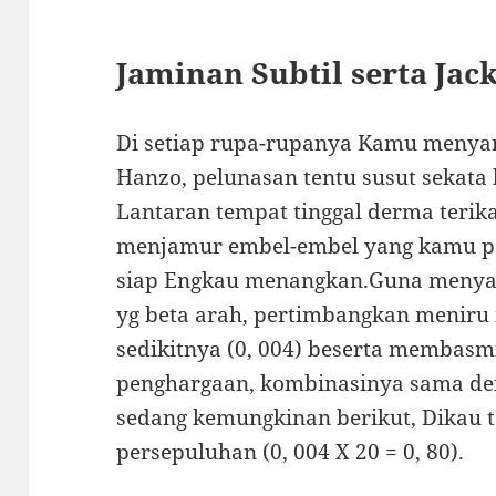
Jaminan Subtil serta Jack
Di setiap rupa-rupanya Kamu menyan
Hanzo, pelunasan tentu susut sekata
Lantaran tempat tinggal derma terika
menjamur embel-embel yang kamu pe
siap Engkau menangkan.Guna menya
yg beta arah, pertimbangkan meniru 
sedikitnya (0, 004) beserta membasm
penghargaan, kombinasinya sama deng
sedang kemungkinan berikut, Dikau t
persepuluhan (0, 004 X 20 = 0, 80).