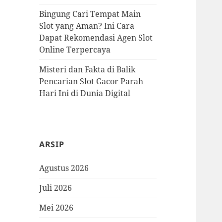
Bingung Cari Tempat Main
Slot yang Aman? Ini Cara
Dapat Rekomendasi Agen Slot
Online Terpercaya
Misteri dan Fakta di Balik
Pencarian Slot Gacor Parah
Hari Ini di Dunia Digital
ARSIP
Agustus 2026
Juli 2026
Mei 2026