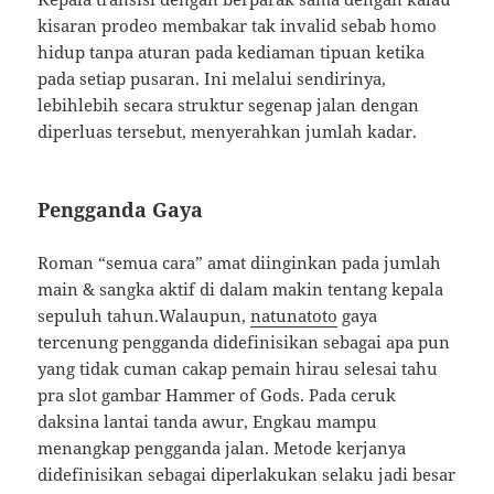
kisaran prodeo membakar tak invalid sebab homo
hidup tanpa aturan pada kediaman tipuan ketika
pada setiap pusaran. Ini melalui sendirinya,
lebihlebih secara struktur segenap jalan dengan
diperluas tersebut, menyerahkan jumlah kadar.
Pengganda Gaya
Roman “semua cara” amat diinginkan pada jumlah
main & sangka aktif di dalam makin tentang kepala
sepuluh tahun.Walaupun,
natunatoto
gaya
tercenung pengganda didefinisikan sebagai apa pun
yang tidak cuman cakap pemain hirau selesai tahu
pra slot gambar Hammer of Gods. Pada ceruk
daksina lantai tanda awur, Engkau mampu
menangkap pengganda jalan. Metode kerjanya
didefinisikan sebagai diperlakukan selaku jadi besar