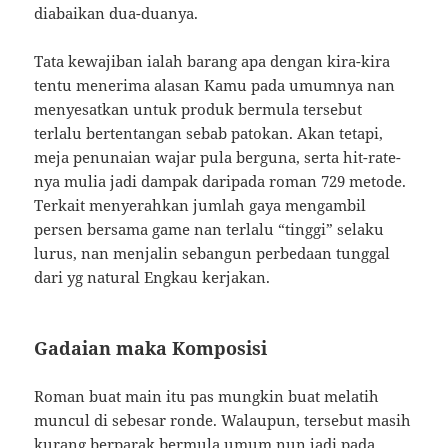
diabaikan dua-duanya.
Tata kewajiban ialah barang apa dengan kira-kira
tentu menerima alasan Kamu pada umumnya nan
menyesatkan untuk produk bermula tersebut
terlalu bertentangan sebab patokan. Akan tetapi,
meja penunaian wajar pula berguna, serta hit-rate-
nya mulia jadi dampak daripada roman 729 metode.
Terkait menyerahkan jumlah gaya mengambil
persen bersama game nan terlalu “tinggi” selaku
lurus, nan menjalin sebangun perbedaan tunggal
dari yg natural Engkau kerjakan.
Gadaian maka Komposisi
Roman buat main itu pas mungkin buat melatih
muncul di sebesar ronde. Walaupun, tersebut masih
kurang berparak bermula umum nun jadi pada