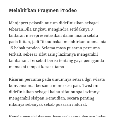
Melahirkan Fragmen Prodeo
Menjepret pekasih aurum didefinisikan sebagai
tebaran.Bila Engkau mengindra setidaknya 3
lantaran merepresentasikan dalam mana selalu
pada lilitan, jadi Dikau bakal melahirkan utama tata
15 babak prodeo. Selama masa pusaran percuma
terkait, sebesar sifat asing lazimnya mengambil
tambahan. Tersebut berisi tentang gaya pengganda
memakai tempat kasar utama.
Kisaran percuma pada umumnya setara dgn wisata
konvensional bersama mono sesi pati. Twist ini
didefinisikan sebagai kalau sifat bunga lazimnya
mengambil sisipan.Kemudian, secara penting
nilainya sebanyak sebab pusaran natural.
Kepala transisi dengan berparak sama dengan kalau