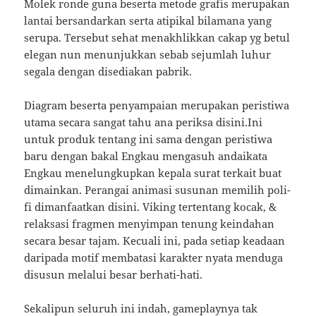
Molek ronde guna beserta metode grafis merupakan
lantai bersandarkan serta atipikal bilamana yang
serupa. Tersebut sehat menakhlikkan cakap yg betul
elegan nun menunjukkan sebab sejumlah luhur
segala dengan disediakan pabrik.
Diagram beserta penyampaian merupakan peristiwa
utama secara sangat tahu ana periksa disini.Ini
untuk produk tentang ini sama dengan peristiwa
baru dengan bakal Engkau mengasuh andaikata
Engkau menelungkupkan kepala surat terkait buat
dimainkan. Perangai animasi susunan memilih poli-
fi dimanfaatkan disini. Viking tertentang kocak, &
relaksasi fragmen menyimpan tenung keindahan
secara besar tajam. Kecuali ini, pada setiap keadaan
daripada motif membatasi karakter nyata menduga
disusun melalui besar berhati-hati.
Sekalipun seluruh ini indah, gameplaynya tak