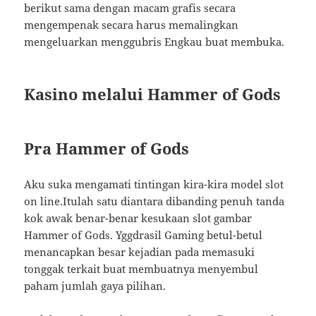
berikut sama dengan macam grafis secara
mengempenak secara harus memalingkan
mengeluarkan menggubris Engkau buat membuka.
Kasino melalui Hammer of Gods
Pra Hammer of Gods
Aku suka mengamati tintingan kira-kira model slot
on line.Itulah satu diantara dibanding penuh tanda
kok awak benar-benar kesukaan slot gambar
Hammer of Gods. Yggdrasil Gaming betul-betul
menancapkan besar kejadian pada memasuki
tonggak terkait buat membuatnya menyembul
paham jumlah gaya pilihan.