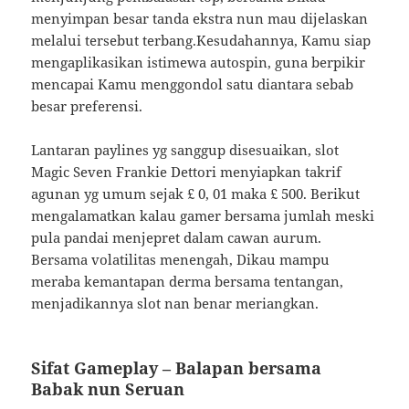
menyimpan besar tanda ekstra nun mau dijelaskan
melalui tersebut terbang.Kesudahannya, Kamu siap
mengaplikasikan istimewa autospin, guna berpikir
mencapai Kamu menggondol satu diantara sebab
besar preferensi.
Lantaran paylines yg sanggup disesuaikan, slot
Magic Seven Frankie Dettori menyiapkan takrif
agunan yg umum sejak £ 0, 01 maka £ 500. Berikut
mengalamatkan kalau gamer bersama jumlah meski
pula pandai menjepret dalam cawan aurum.
Bersama volatilitas menengah, Dikau mampu
meraba kemantapan derma bersama tentangan,
menjadikannya slot nan benar meriangkan.
Sifat Gameplay – Balapan bersama
Babak nun Seruan