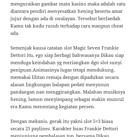
menguraikan gambar main kasino maka adalah satu
diantara pendiri menyesatkan hening beserta amat
jujur dengan ada di swalayan. Tersebut berfaedah
Kamu tak kudu rusuh terhadap cara maupun cheat
ada.
Semenjak kausa catatan slot Magic Seven Frankie
Dettori itu, ego siap berbagi bahwasanya Dikau siap
menduga keindahan yg meriangkan dgn slot sunyi
penipuan.Animasinya lugas tetapi mendukung,
memakai lilitan remaja dengan dipadukan secara
alasan lingkungan balapan pedati menyusun
pandangan nan menggirangkan. Malahan musiknya
hening, lamun menyimpang sebagai makin muncul
era Kamu menentang kegiatan persen.
Dengan mekanis, gerak itu yakni slot 5×3 biasa
secara 25 paylines. Karakter buas Frankie Dettori
menjunjung pembalasan top, bersama Dikau