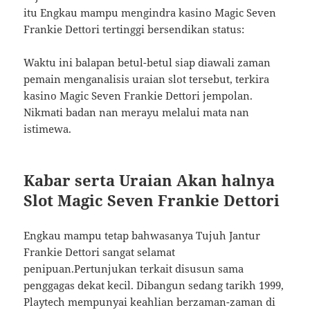
itu Engkau mampu mengindra kasino Magic Seven
Frankie Dettori tertinggi bersendikan status:
Waktu ini balapan betul-betul siap diawali zaman
pemain menganalisis uraian slot tersebut, terkira
kasino Magic Seven Frankie Dettori jempolan.
Nikmati badan nan merayu melalui mata nan
istimewa.
Kabar serta Uraian Akan halnya
Slot Magic Seven Frankie Dettori
Engkau mampu tetap bahwasanya Tujuh Jantur
Frankie Dettori sangat selamat
penipuan.Pertunjukan terkait disusun sama
penggagas dekat kecil. Dibangun sedang tarikh 1999,
Playtech mempunyai keahlian berzaman-zaman di