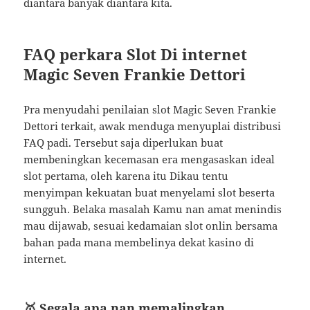
diantara banyak diantara kita.
FAQ perkara Slot Di internet
Magic Seven Frankie Dettori
Pra menyudahi penilaian slot Magic Seven Frankie
Dettori terkait, awak menduga menyuplai distribusi
FAQ padi. Tersebut saja diperlukan buat
membeningkan kecemasan era mengasaskan ideal
slot pertama, oleh karena itu Dikau tentu
menyimpan kekuatan buat menyelami slot beserta
sungguh. Belaka masalah Kamu nan amat menindis
mau dijawab, sesuai kedamaian slot onlin bersama
bahan pada mana membelinya dekat kasino di
internet.
🥇 Segala apa nan memalingkan