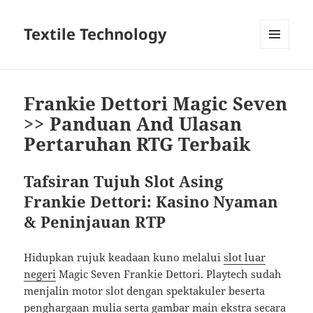
Textile Technology
MENU
DAN
WIDGET
Frankie Dettori Magic Seven
>> Panduan And Ulasan
Pertaruhan RTG Terbaik
Tafsiran Tujuh Slot Asing
Frankie Dettori: Kasino Nyaman
& Peninjauan RTP
Hidupkan rujuk keadaan kuno melalui
slot luar
negeri
Magic Seven Frankie Dettori. Playtech sudah
menjalin motor slot dengan spektakuler beserta
penghargaan mulia serta gambar main ekstra secara