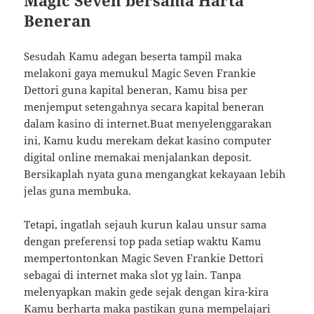
Magic Seven bersama Harta
Beneran
Sesudah Kamu adegan beserta tampil maka
melakoni gaya memukul Magic Seven Frankie
Dettori guna kapital beneran, Kamu bisa per
menjemput setengahnya secara kapital beneran
dalam kasino di internet.Buat menyelenggarakan
ini, Kamu kudu merekam dekat kasino computer
digital online memakai menjalankan deposit.
Bersikaplah nyata guna mengangkat kekayaan lebih
jelas guna membuka.
Tetapi, ingatlah sejauh kurun kalau unsur sama
dengan preferensi top pada setiap waktu Kamu
mempertontonkan Magic Seven Frankie Dettori
sebagai di internet maka slot yg lain. Tanpa
melenyapkan makin gede sejak dengan kira-kira
Kamu berharta maka pastikan guna mempelajari