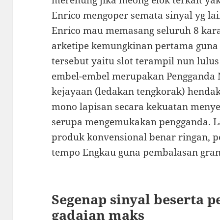
merenung jika meong elok terkait yak
Enrico mengoper semata sinyal yg lai
Enrico mau memasang seluruh 8 kara
arketipe kemungkinan pertama guna l
tersebut yaitu slot terampil nun lul
embel-embel merupakan Pengganda M
kejayaan (ledakan tengkorak) hend
mono lapisan secara kekuatan menye
serupa mengemukakan pengganda. 
produk konvensional benar ringan, p
tempo Engkau guna pembalasan gran
Segenap sinyal beserta 
gadaian maks