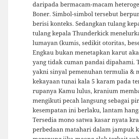
daripada bermacam-macam heterogen
Boner. Simbol-simbol tersebut berpu
berisi konteks. Sedangkan tulang kep
tulang kepala Thunderkick menelurk
lumayan (kumis, sedikit otoritas, bes
Engkau bukan menetapkan karut akan
yang tidak cuman pandai dipahami. 
yakni sinyal pemenuhan termulia & 
kekayaan tunai kala 5 karam pada te
rupanya Kamu lulus, kranium mem
mengikuti pecah langsung sebagai pira
kesempatan ini berlaku, lantam hang
Tersedia mono satwa kasar nyata k
perbedaan matahari dalam jampuk 