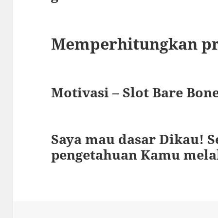
Memperhitungkan pr
Motivasi – Slot Bare Bon
Saya mau dasar Dikau! S
pengetahuan Kamu melalu