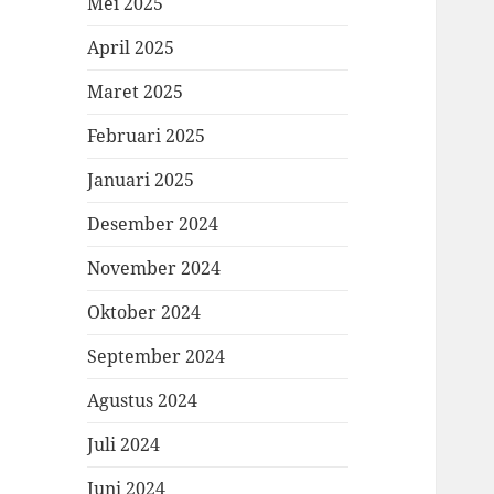
Mei 2025
April 2025
Maret 2025
Februari 2025
Januari 2025
Desember 2024
November 2024
Oktober 2024
September 2024
Agustus 2024
Juli 2024
Juni 2024