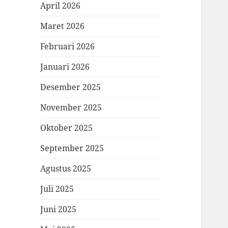
April 2026
Maret 2026
Februari 2026
Januari 2026
Desember 2025
November 2025
Oktober 2025
September 2025
Agustus 2025
Juli 2025
Juni 2025