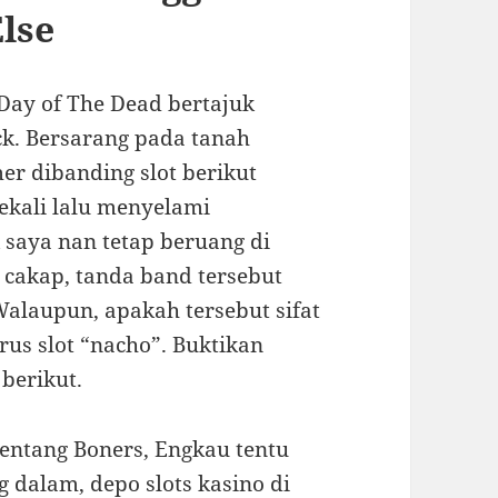
lse
 Day of The Dead bertajuk
ck. Bersarang pada tanah
r dibanding slot berikut
kali lalu menyelami
 saya nan tetap beruang di
cakap, tanda band tersebut
Walaupun, apakah tersebut sifat
us slot “nacho”. Buktikan
 berikut.
entang Boners, Engkau tentu
ng dalam,
depo slots
kasino di