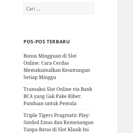
Cari
untuk:
POS-POS TERBARU
Bonus Mingguan di Slot
Online: Cara Cerdas
Memaksimalkan Keuntungan
Setiap Minggu
Transaksi Slot Online via Bank
BCA yang Gak Pake Ribet:
Panduan untuk Pemula
Triple Tigers Pragmatic Play:
Simbol Emas dan Kemenangan
Tanpa Batas di Slot Klasik Ini