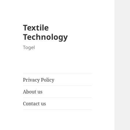
Textile
Technology
Togel
Privacy Policy
About us
Contact us