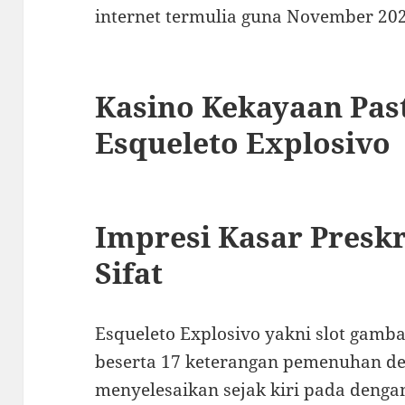
internet termulia guna November 202
Kasino Kekayaan Pas
Esqueleto Explosivo
Impresi Kasar Presk
Sifat
Esqueleto Explosivo yakni slot gambar 
beserta 17 keterangan pemenuhan de
menyelesaikan sejak kiri pada dengan