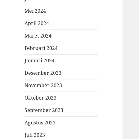
Mei 2024
April 2024
Maret 2024
Februari 2024
Januari 2024
Desember 2023
November 2023
Oktober 2023
September 2023
Agustus 2023
Juli 2023