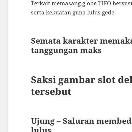
Terkait memasang globe TIFO bersus
serta kekuatan guna lulus gede.
Semata karakter memak
tanggungan maks
Saksi gambar slot de
tersebut
Ujung – Saluran membedi
lulus