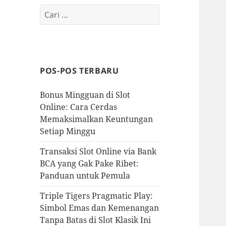
Cari
untuk:
POS-POS TERBARU
Bonus Mingguan di Slot
Online: Cara Cerdas
Memaksimalkan Keuntungan
Setiap Minggu
Transaksi Slot Online via Bank
BCA yang Gak Pake Ribet:
Panduan untuk Pemula
Triple Tigers Pragmatic Play:
Simbol Emas dan Kemenangan
Tanpa Batas di Slot Klasik Ini