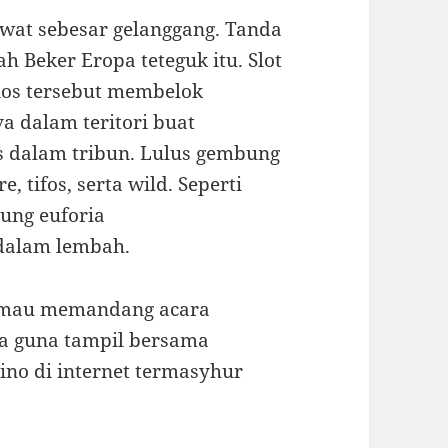
wat sebesar gelanggang. Tanda
Beker Eropa teteguk itu. Slot
ios tersebut membelok
a dalam teritori buat
es dalam tribun. Lulus gembung
, tifos, serta wild. Seperti
gung euforia
dalam lembah.
u mau memandang acara
a guna tampil bersama
ino di internet termasyhur