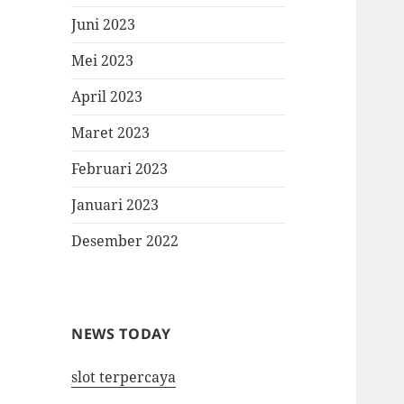
Juni 2023
Mei 2023
April 2023
Maret 2023
Februari 2023
Januari 2023
Desember 2022
NEWS TODAY
slot terpercaya