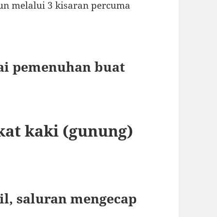
un melalui 3 kisaran percuma
ai pemenuhan buat
kat kaki (gunung)
l, saluran mengecap