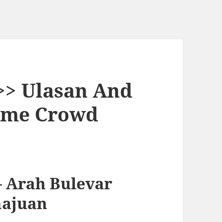
>> Ulasan And
ame Crowd
– Arah Bulevar
ajuan