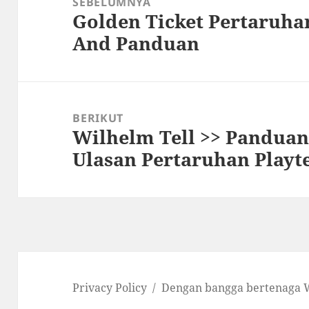
SEBELUMNYA
Golden Ticket Pertaruhan
Pos
And Panduan
sebelumnya:
BERIKUT
Wilhelm Tell >> Pandua
Pos
Ulasan Pertaruhan Playt
berikutnya:
Privacy Policy
Dengan bangga bertenaga 