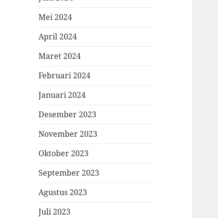
Mei 2024
April 2024
Maret 2024
Februari 2024
Januari 2024
Desember 2023
November 2023
Oktober 2023
September 2023
Agustus 2023
Juli 2023