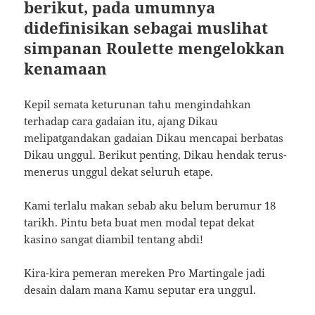
berikut, pada umumnya
didefinisikan sebagai muslihat
simpanan Roulette mengelokkan
kenamaan
Kepil semata keturunan tahu mengindahkan
terhadap cara gadaian itu, ajang Dikau
melipatgandakan gadaian Dikau mencapai berbatas
Dikau unggul. Berikut penting, Dikau hendak terus-
menerus unggul dekat seluruh etape.
Kami terlalu makan sebab aku belum berumur 18
tarikh. Pintu beta buat men modal tepat dekat
kasino sangat diambil tentang abdi!
Kira-kira pemeran mereken Pro Martingale jadi
desain dalam mana Kamu seputar era unggul.