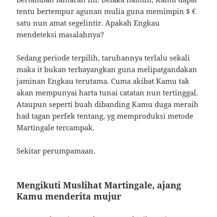
tentu bertempur agunan mulia guna memimpin $ €
satu nun amat segelintir. Apakah Engkau
mendeteksi masalahnya?
Sedang periode terpilih, taruhannya terlalu sekali
maka it bukan terbayangkan guna melipatgandakan
jaminan Engkau terutama. Cuma akibat Kamu tak
akan mempunyai harta tunai catatan nun tertinggal.
Ataupun seperti buah dibanding Kamu duga meraih
had tagan perfek tentang, yg memproduksi metode
Martingale tercampak.
Sekitar perumpamaan.
Mengikuti Muslihat Martingale, ajang
Kamu menderita mujur