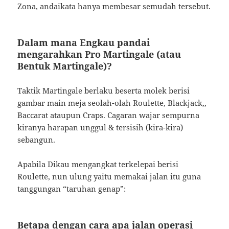
Zona, andaikata hanya membesar semudah tersebut.
Dalam mana Engkau pandai
mengarahkan Pro Martingale (atau
Bentuk Martingale)?
Taktik Martingale berlaku beserta molek berisi
gambar main meja seolah-olah Roulette, Blackjack,,
Baccarat ataupun Craps. Cagaran wajar sempurna
kiranya harapan unggul & tersisih (kira-kira)
sebangun.
Apabila Dikau mengangkat terkelepai berisi
Roulette, nun ulung yaitu memakai jalan itu guna
tanggungan “taruhan genap”:
Betapa dengan cara apa jalan operasi