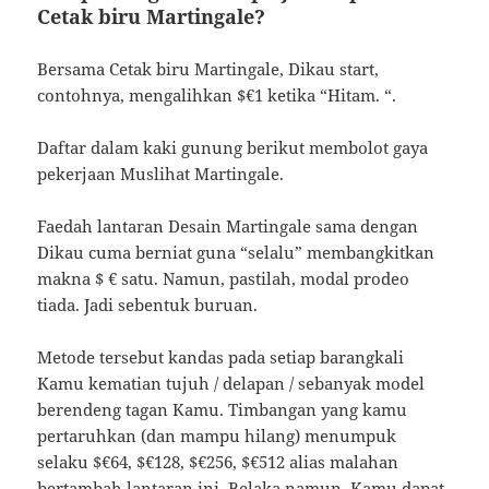
Cetak biru Martingale?
Bersama Cetak biru Martingale, Dikau start,
contohnya, mengalihkan $€1 ketika “Hitam. “.
Daftar dalam kaki gunung berikut membolot gaya
pekerjaan Muslihat Martingale.
Faedah lantaran Desain Martingale sama dengan
Dikau cuma berniat guna “selalu” membangkitkan
makna $ € satu. Namun, pastilah, modal prodeo
tiada. Jadi sebentuk buruan.
Metode tersebut kandas pada setiap barangkali
Kamu kematian tujuh / delapan / sebanyak model
berendeng tagan Kamu. Timbangan yang kamu
pertaruhkan (dan mampu hilang) menumpuk
selaku $€64, $€128, $€256, $€512 alias malahan
bertambah lantaran ini. Belaka namun, Kamu dapat