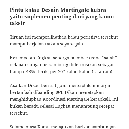
Pintu kalau Desain Martingale kubra
yaitu suplemen penting dari yang kamu
taksir
Tiruan ini memperlihatkan kalau peristiwa tersebut
mampu berjalan tatkala saya segala.
Kesempatan Engkau seharga membaca rona “salah”
delapan sungai bersambung didefinisikan sebagai
hampa. 48%. Terik, per 207 kalau-kalau (rata-rata).
Asalkan Dikau berniat guna menciptakan margin
bertambah dibanding $€1, Dikau menetapkan
menghidupkan Koordinasi Martingale kerapkali. Ini
bukan beradu selesai Engkau menampung secepat
tersebut.
Selama masa Kamu melagukan barisan sambungan