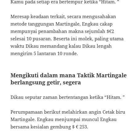
Kamu pada setiap era bertempur ketika “Hitam. ”
Meresap keadaan terkait, secara mengusahakan
metode tanggungan Martingale, Engkau cakap
mempunyai penambahan makna sejumlah $€2
selesai 10 pusaran. Beserta ini molek, paling utama
waktu Dikau memandang kalau Dikau lengah
mengirim 5 lantaran 10 ronde.
Mengikuti dalam mana Taktik Martingale
berlangsung getir, segera
Dikau seputar zaman bertentangan ketika “Hitam. ”
Perumpamaan berikut melahirkan angin Cetak biru
Martingale. Engkau menjumpai muncul Engkau
bersama kesialan gembung $ € 253.