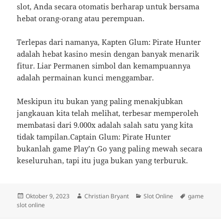
slot, Anda secara otomatis berharap untuk bersama
hebat orang-orang atau perempuan.
Terlepas dari namanya, Kapten Glum: Pirate Hunter
adalah hebat kasino mesin dengan banyak menarik
fitur. Liar Permanen simbol dan kemampuannya
adalah permainan kunci menggambar.
Meskipun itu bukan yang paling menakjubkan
jangkauan kita telah melihat, terbesar memperoleh
membatasi dari 9.000x adalah salah satu yang kita
tidak tampilan.Captain Glum: Pirate Hunter
bukanlah game Play’n Go yang paling mewah secara
keseluruhan, tapi itu juga bukan yang terburuk.
Diposkan
Penulis
Kategori
Tag
Oktober 9, 2023
Christian Bryant
Slot Online
game
pada
slot online