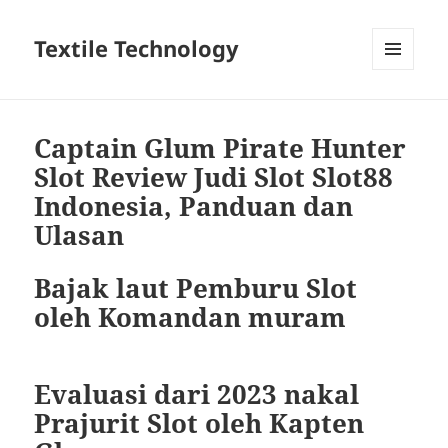
Textile Technology
MENU
DAN
WIDGET
Captain Glum Pirate Hunter
Slot Review Judi Slot Slot88
Indonesia, Panduan dan
Ulasan
Bajak laut Pemburu Slot
oleh Komandan muram
Evaluasi dari 2023 nakal
Prajurit Slot oleh Kapten