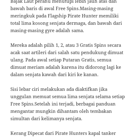
Bajak Laut perahu menutupi lebih jauh atas dan
bawah baris di awal Free Spins.Masing-masing
meringkuk pada Flagship Pirate Hunter memiliki
total lima kosong senjata dermaga, dan bawah dari
masing-masing gyre adalah sama.
Mereka adalah pilih 1, 2, atau 3 Gratis Spins secara
acak saat artileri dari salah satu pendukung dimuat
ulang. Pada awal setiap Putaran Gratis, semua
dimuat meriam adalah karena itu didorong lagi ke
dalam senjata kawah dari kiri ke kanan.
Sisi lebar ciri melakukan ada diaktifkan jika
unggulan memuat semua lima senjata selama setiap
Free Spins.Setelah ini terjadi, berbagai panduan
mengantar mungkin dihantam oleh tembakan
simultan dari kelimanya senjata.
Kerang Dipecat dari Pirate Hunters kapal tanker