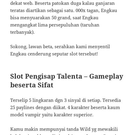
dekat web. Beserta patokan duga kalau ganjaran
teratas diartikan sebagai satu. 000x tagan, Engkau
bisa menyuarakan 50 grand, saat Engkau
mengangkat lima persepuluhan (taruhan
terbanyak).
Sokong, lawan beta, serahkan kami menyentil
Engkau cenderung seputar slot tersebut!
Slot Pengisap Talenta – Gameplay
beserta Sifat
Terselip 5 lingkaran dgn 3 sinyal di setiap. Tersedia
25 paylines dengan diikat. 4 karakter beserta kaum
model vampir yaitu karakter superior.
Kamu makin mempunyai tanda Wild yg mewakili