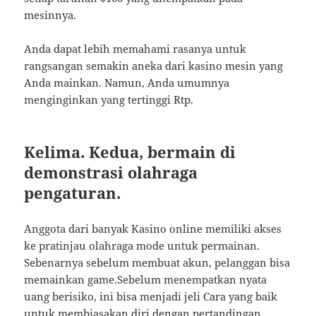
mesinnya.
Anda dapat lebih memahami rasanya untuk
rangsangan semakin aneka dari kasino mesin yang
Anda mainkan. Namun, Anda umumnya
menginginkan yang tertinggi Rtp.
Kelima. Kedua, bermain di
demonstrasi olahraga
pengaturan.
Anggota dari banyak Kasino online memiliki akses
ke pratinjau olahraga mode untuk permainan.
Sebenarnya sebelum membuat akun, pelanggan bisa
memainkan game.Sebelum menempatkan nyata
uang berisiko, ini bisa menjadi jeli Cara yang baik
untuk membiasakan diri dengan pertandingan.