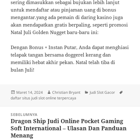
sering dimasukkan sebagai bujukan lebih lanjut
untuk mendaftar atau pinjaman uang di bonus
mengantar.yang ada pemain di daring kasino juga
akan mendapatkan gratis berpaling, seperti promosi
Natal Juli Golden Nugget baru-baru ini:
Dengan Bonus + Instan Putar, Anda dapat menghiasi
telapak tangan bersama doggerel kerang dan
memiliki hebat akhir pekan. Natal telah tiba di
bulan Juli!
Diposkan
Penulis
Kategori
Tag
Maret 14, 2024
Christian Bryant
Judi Slot Gacor
pada
daftar situs judi slot online terpercaya
Navigasi
SEBELUMNYA
pos
Dragon Ship Judi Online Pocket Gaming
Pos
Soft International – Ulasan Dan Panduan
sebelumnya:
Menang