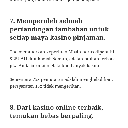
7. Memperoleh sebuah
pertandingan tambahan untuk
setiap maya kasino pinjaman.
The memutarkan keperluan Masih harus dipenuhi.
SEBUAH duit hadiahNamun, adalah pilihan terbaik
jika Anda berniat melakukan banyak kasino.
Sementara 75x pemutaran adalah menghebohkan,
persyaratan 15x tidak mengerikan.
8. Dari kasino online terbaik,
temukan bebas berpaling.