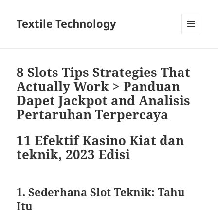
Textile Technology
MENU
DAN
WIDGET
8 Slots Tips Strategies That
Actually Work > Panduan
Dapet Jackpot and Analisis
Pertaruhan Terpercaya
11 Efektif Kasino Kiat dan
teknik, 2023 Edisi
1. Sederhana Slot Teknik: Tahu
Itu