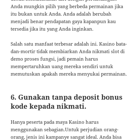
Anda mungkin pilih yang berbeda permainan jika
itu bukan untuk Anda. Anda adalah berubah
menjadi benar pendapatan gaya kapanpun kau
tersedia jika itu yang Anda inginkan.
Salah satu manfaat terbesar adalah ini. Kasino bata-
dan-mortir tidak membiarkan Anda nikmati slot di
demo proses fungsi, jadi pemain harus
mempertaruhkan uang mereka sendiri untuk
memutuskan apakah mereka menyukai permainan.
6. Gunakan tanpa deposit bonus
kode kepada nikmati.
Hanya peserta pada maya Kasino harus
menggunakan sebagian.Untuk perjudian orang-
orang, jenis ini kampanye sangat ideal. Anda bisa